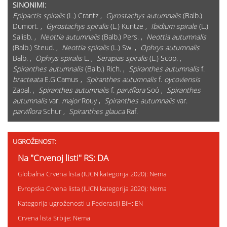
SINONIMI:
Epipactis spiralis
(L.) Crantz ,
Gyrostachys autumnalis
(Balb.)
Dumort. ,
Gyrostachys spiralis
(L.) Kuntze ,
Ibidium spirale
(L.)
Salisb. ,
Neottia autumnalis
(Balb.) Pers. ,
Neottia autumnalis
(Balb.) Steud. ,
Neottia spiralis
(L.) Sw. ,
Ophrys autumnalis
Balb. ,
Ophrys spiralis
L. ,
Serapias spiralis
(L.) Scop. ,
Spiranthes autumnalis
(Balb.) Rich. ,
Spiranthes autumnalis
f.
bracteata
E.G.Camus ,
Spiranthes autumnalis
f.
oycoviensis
Zapal. ,
Spiranthes autumnalis
f.
parviflora
Soó ,
Spiranthes
autumnalis
var.
major
Rouy ,
Spiranthes autumnalis
var.
parviflora
Schur ,
Spiranthes glauca
Raf.
UGROŽENOST:
Na "Crvenoj listi" RS: DA
Globalna Crvena lista (IUCN kategorija 2020): Nema
Evropska Crvena lista (IUCN kategorija 2020): Nema
Kategorija ugroženosti u Federaciji BiH: EN
Crvena lista Srbije: Nema