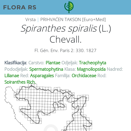
FLORA RS
Vrsta
|
PRIHVAĆEN TAKSON [Euro+Med]
Spiranthes spiralis
(L.)
Chevall.
Fl. Gén. Env. Paris 2: 330. 1827
Klasifikacija:
Carstvo:
Plantae
Odjeljak:
Tracheophyta
Pododjeljak:
Spermatophytina
Klasa:
Magnoliopsida
Nadred:
Lilianae
Red:
Asparagales
Familija:
Orchidaceae
Rod:
Spiranthes Rich.