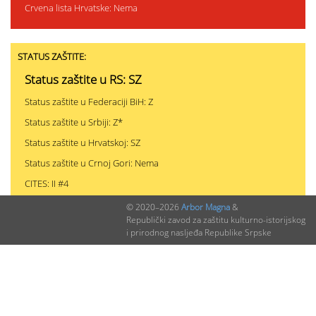
Crvena lista Hrvatske: Nema
STATUS ZAŠTITE:
Status zaštite u RS: SZ
Status zaštite u Federaciji BiH: Z
Status zaštite u Srbiji: Z*
Status zaštite u Hrvatskoj: SZ
Status zaštite u Crnoj Gori: Nema
CITES: II #4
© 2020–2026
Arbor Magna
&
Republički zavod za zaštitu kulturno-istorijskog
i prirodnog nasljeđa Republike Srpske
PODACI O NALAZIMA (ukupno 0)
Nepublikovanih nalaza:
0
Publikovanih nalaza:
0