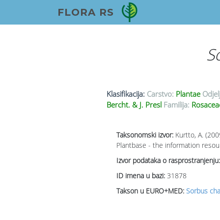
FLORA RS
S
Klasifikacija:
Carstvo:
Plantae
Odjel
Bercht. & J. Presl
Familija:
Rosace
Taksonomski izvor:
Kurtto, A. (20
Plantbase - the information resou
Izvor podataka o rasprostranjenju:
ID imena u bazi:
31878
Takson u EURO+MED:
Sorbus cha