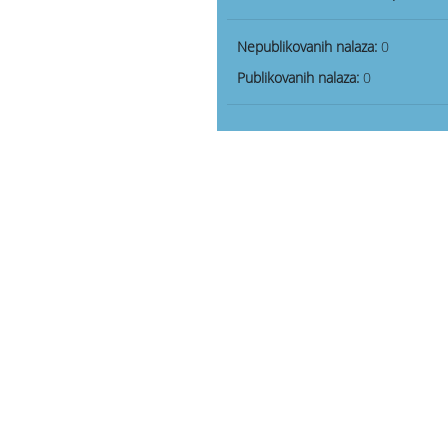
Nepublikovanih nalaza:
0
Publikovanih nalaza:
0