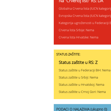
Na "Crvenoj listi" RS: DA
Globalna Crvena lista (IUCN kategori
Evropska Crvena lista (IUCN kategori
Kategorija ugroženosti u Federaciji 
Crvena lista Srbije: Nema
Crvena lista Hrvatske: Nema
STATUS ZAŠTITE:
Status zaštite u RS: Z
Status zaštite u Federaciji BiH: Nema
Status zaštite u Srbiji: Nema
Status zaštite u Hrvatskoj: Nema
Status zaštite u Crnoj Gori: Nema
PODACI O NALAZIMA (ukupno 0)