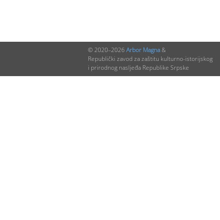
© 2020–2026
Arbor Magna
&
Republički zavod za zaštitu kulturno-istorijskog
i prirodnog nasljeđa Republike Srpske