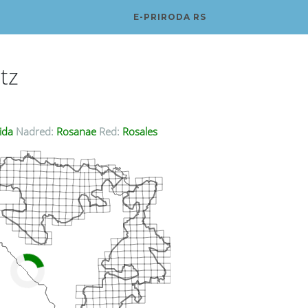
E-PRIRODA RS
tz
ida
Nadred:
Rosanae
Red:
Rosales