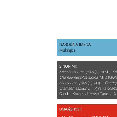
NARODNA IMENA:
Mukinjica
SINONIMI:
Aria chamaemespilus
(L.) Host ,
Ari
Chamaemespilus alpina
(Mill.) K.R.
chamaemespilus
(L.) Jacq. ,
Crataeg
chamaemespilus
L. ,
Pyrenia cham
Gand. ,
Sorbus dentosa
Gand. ,
So
UGROŽENOST: