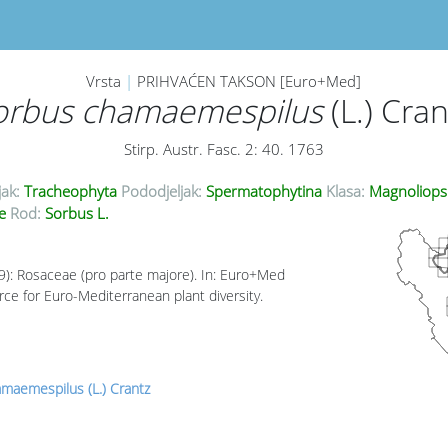
Vrsta
|
PRIHVAĆEN TAKSON [Euro+Med]
orbus chamaemespilus
(L.) Cran
Stirp. Austr. Fasc. 2: 40. 1763
jak:
Tracheophyta
Pododjeljak:
Spermatophytina
Klasa:
Magnoliops
ae
Rod:
Sorbus L.
09): Rosaceae (pro parte majore). In: Euro+Med
rce for Euro-Mediterranean plant diversity.
maemespilus (L.) Crantz