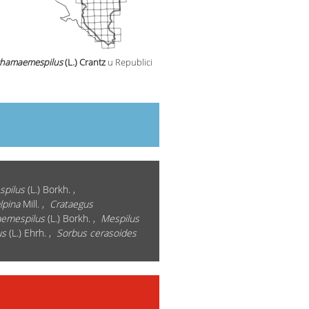
chamaemespilus
(L.) Crantz
u Republici
spilus
(L.) Borkh. ,
lpina
Mill. ,
Crataegus
aemespilus
(L.) Borkh. ,
Mespilus
us
(L.) Ehrh. ,
Sorbus cerasoides