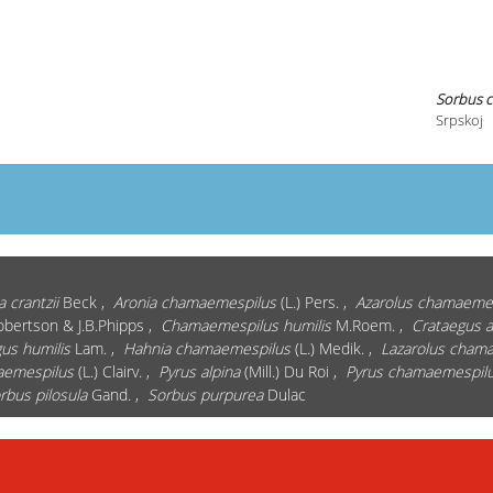
Sorbus 
Srpskoj
a crantzii
Beck ,
Aronia chamaemespilus
(L.) Pers. ,
Azarolus chamaeme
Robertson & J.B.Phipps ,
Chamaemespilus humilis
M.Roem. ,
Crataegus a
us humilis
Lam. ,
Hahnia chamaemespilus
(L.) Medik. ,
Lazarolus cham
aemespilus
(L.) Clairv. ,
Pyrus alpina
(Mill.) Du Roi ,
Pyrus chamaemespil
rbus pilosula
Gand. ,
Sorbus purpurea
Dulac