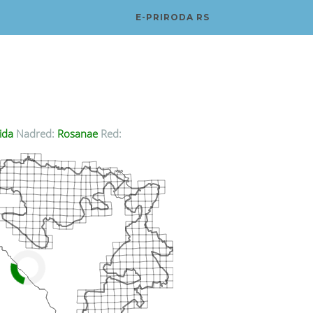
E-PRIRODA RS
ida
Nadred:
Rosanae
Red: