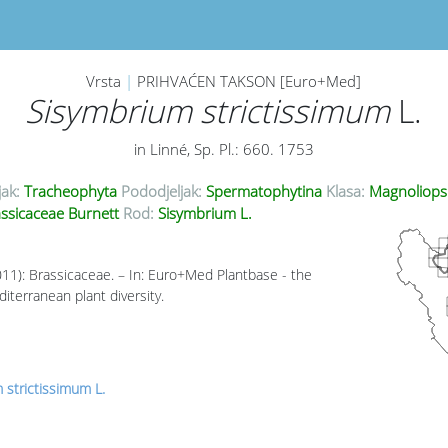
Vrsta
|
PRIHVAĆEN TAKSON [Euro+Med]
Sisymbrium strictissimum
L.
in Linné, Sp. Pl.: 660. 1753
jak:
Tracheophyta
Pododjeljak:
Spermatophytina
Klasa:
Magnoliops
ssicaceae Burnett
Rod:
Sisymbrium L.
011): Brassicaceae. – In: Euro+Med Plantbase - the
iterranean plant diversity.
 strictissimum L.