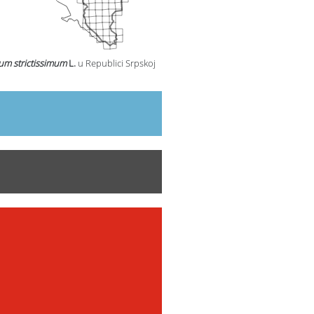
um strictissimum
L.
u Republici Srpskoj