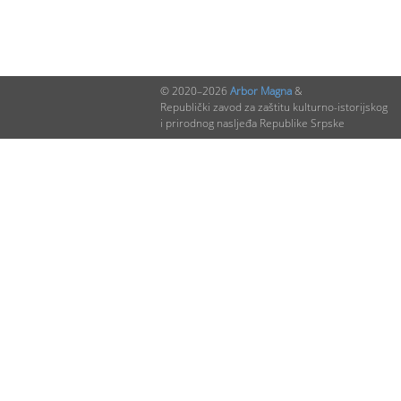
© 2020–2026
Arbor Magna
&
Republički zavod za zaštitu kulturno-istorijskog
i prirodnog nasljeđa Republike Srpske