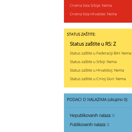
Crvena lista Srbije: Nema
Crvena lista Hrvatske: Nema
STATUS ZAŠTITE:
Status zaštite u RS: Z
Status zaštite u Federaciji BiH: Nema
Status zaštite u Srbiji: Nema
Status zaštite u Hrvatskoj: Nema
Status zaštite u Crnoj Gori: Nema
PODACI O NALAZIMA (ukupno 0)
Nepublikovanih nalaza:
0
Publikovanih nalaza:
0