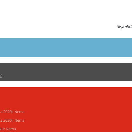
Sisymbri
g.
ija 2020): Nema
ija 2020): Nema
 BiH: Nema