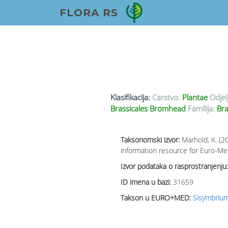
FLORA RS
Klasifikacija:
Carstvo:
Plantae
Odjel
Brassicales Bromhead
Familija:
Bra
Taksonomski izvor:
Marhold, K. (2
information resource for Euro-Med
Izvor podataka o rasprostranjenju:
ID imena u bazi:
31659
Takson u EURO+MED:
Sisymbrium