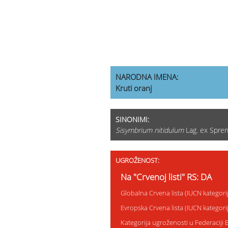
NARODNA IMENA:
Kruti oranj
SINONIMI:
Sisymbrium nitidulum
Lag. ex Spren
UGROŽENOST:
Na "Crvenoj listi" RS: DA
Globalna Crvena lista (IUCN kategor
Evropska Crvena lista (IUCN kategor
Kategorija ugroženosti u Federaciji