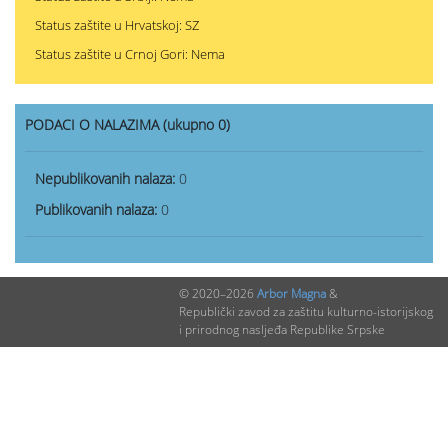
Status zaštite u Hrvatskoj: SZ
Status zaštite u Crnoj Gori: Nema
PODACI O NALAZIMA (ukupno 0)
Nepublikovanih nalaza:
0
Publikovanih nalaza:
0
© 2020–2026
Arbor Magna
&
Republički zavod za zaštitu kulturno-istorijskog
i prirodnog nasljeđa Republike Srpske