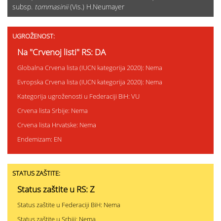
subsp.
tommasinii
(Vis.) H.Neumayer
UGROŽENOST:
Na "Crvenoj listi" RS: DA
Globalna Crvena lista (IUCN kategorija 2020): Nema
Evropska Crvena lista (IUCN kategorija 2020): Nema
Kategorija ugroženosti u Federaciji BiH: VU
Crvena lista Srbije: Nema
Crvena lista Hrvatske: Nema
Endemizam: EN
STATUS ZAŠTITE:
Status zaštite u RS: Z
Status zaštite u Federaciji BiH: Nema
Status zaštite u Srbiji: Nema