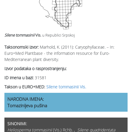
Silene tommasinii
Vis.
u Republici Srpskoj
Taksonomski izvor:
Marhold, K. (2011): Caryophyllaceae. – In:
Euro+Med Plantbase - the information resource for Euro-
Mediterranean plant diversity.
Izvor podataka o rasprostranjenju:
ID imena u bazi:
31581
Takson u EURO+MED:
Silene tommasinii Vis.
NARODNA IMENA:
Tomazinijeva pušina
SINONIMI:
Heliosperma tommasinii
(Vis.) Rchb. ,
Silene quadridentata