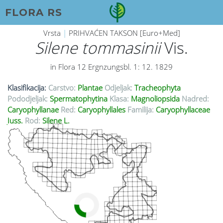
FLORA RS
Vrsta
|
PRIHVAĆEN TAKSON [Euro+Med]
Silene tommasinii
Vis.
in Flora 12 Ergnzungsbl. 1: 12. 1829
Klasifikacija:
Carstvo:
Plantae
Odjeljak:
Tracheophyta
Pododjeljak:
Spermatophytina
Klasa:
Magnoliopsida
Nadred:
Caryophyllanae
Red:
Caryophyllales
Familija:
Caryophyllaceae
Juss.
Rod:
Silene L.