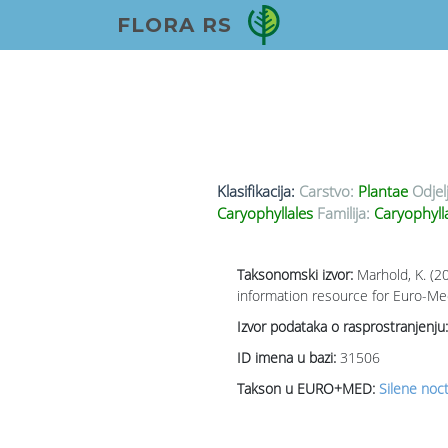
FLORA RS
Klasifikacija:
Carstvo:
Plantae
Odjel
Caryophyllales
Familija:
Caryophyll
Taksonomski izvor:
Marhold, K. (2
information resource for Euro-Med
Izvor podataka o rasprostranjenju:
ID imena u bazi:
31506
Takson u EURO+MED:
Silene nocti