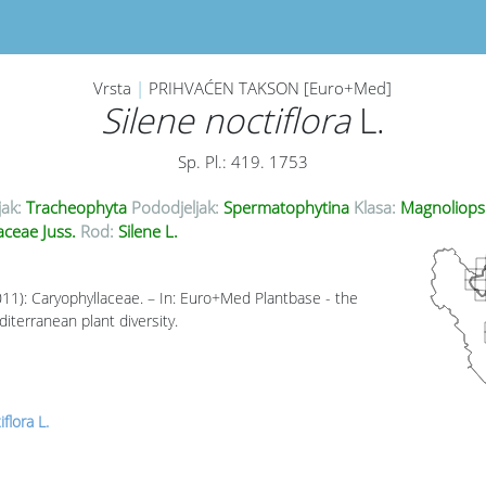
Vrsta
|
PRIHVAĆEN TAKSON [Euro+Med]
Silene noctiflora
L.
Sp. Pl.: 419. 1753
jak:
Tracheophyta
Pododjeljak:
Spermatophytina
Klasa:
Magnoliops
aceae Juss.
Rod:
Silene L.
011): Caryophyllaceae. – In: Euro+Med Plantbase - the
iterranean plant diversity.
flora L.