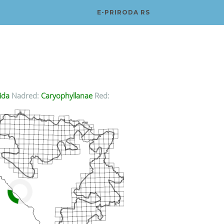
E-PRIRODA RS
ida
Nadred:
Caryophyllanae
Red: