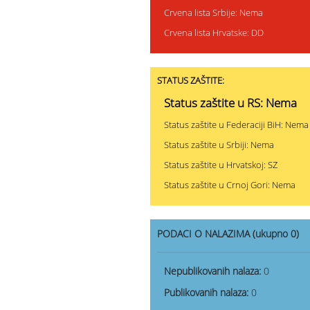
Crvena lista Srbije: Nema
Crvena lista Hrvatske: DD
STATUS ZAŠTITE:
Status zaštite u RS: Nema
Status zaštite u Federaciji BiH: Nema
Status zaštite u Srbiji: Nema
Status zaštite u Hrvatskoj: SZ
Status zaštite u Crnoj Gori: Nema
PODACI O NALAZIMA (ukupno 0)
Nepublikovanih nalaza:
0
Publikovanih nalaza:
0