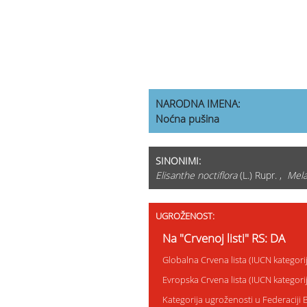
NARODNA IMENA:
Noćna pušina
SINONIMI:
Elisanthe noctiflora
(L.) Rupr. ,
Mela
UGROŽENOST:
Na "Crvenoj listi" RS: DA
Globalna Crvena lista (IUCN kategor
Evropska Crvena lista (IUCN kategor
Kategorija ugroženosti u Federaciji