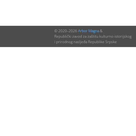
© 2020–2026
Arbor Magna
&
Republički zavod za zaštitu kulturno-istorijskog
i prirodnog nasljeđa Republike Srpske