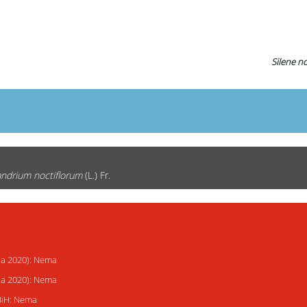
Silene no
ndrium noctiflorum
(L.) Fr.
ija 2020): Nema
ija 2020): Nema
 BiH: Nema