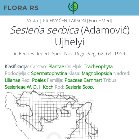
FLORA RS
Vrsta
|
PRIHVAĆEN TAKSON [Euro+Med]
Sesleria serbica
(Adamović)
Ujhelyi
in Feddes Repert. Spec. Nov. Regni Veg. 62: 64. 1959
Klasifikacija:
Carstvo:
Plantae
Odjeljak:
Tracheophyta
Pododjeljak:
Spermatophytina
Klasa:
Magnoliopsida
Nadred:
Lilianae
Red:
Poales
Familija:
Poaceae Barnhart
Tribus:
Seslerieae W. D. J. Koch
Rod:
Sesleria Scop.