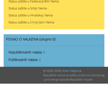
Status zaštite u Federaciji BiH: Nema
Status zaštite u Srbiji: Nema
Status zaštite u Hrvatskoj: Nema
Status zaštite u Crnoj Gori: Nema
PODACI O NALAZIMA (ukupno 0)
Nepublikovanih nalaza:
0
Publikovanih nalaza:
0
© 2020–2026
Arbor Magna
&
Republički zavod za zaštitu kulturno-istorijskog
i prirodnog nasljeđa Republike Srpske