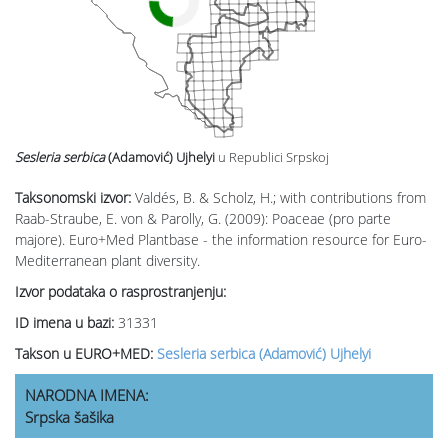
Sesleria serbica
(Adamović) Ujhelyi
u Republici Srpskoj
Taksonomski izvor:
Valdés, B. & Scholz, H.; with contributions from
Raab-Straube, E. von & Parolly, G. (2009): Poaceae (pro parte
majore). Euro+Med Plantbase - the information resource for Euro-
Mediterranean plant diversity.
Izvor podataka o rasprostranjenju:
ID imena u bazi:
31331
Takson u EURO+MED:
Sesleria serbica (Adamović) Ujhelyi
NARODNA IMENA:
Srpska šašika