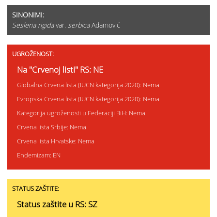
SINONIMI:
Sesleria rigida
var.
serbica
Adamović
UGROŽENOST:
Na "Crvenoj listi" RS: NE
Globalna Crvena lista (IUCN kategorija 2020): Nema
Evropska Crvena lista (IUCN kategorija 2020): Nema
Kategorija ugroženosti u Federaciji BiH: Nema
Crvena lista Srbije: Nema
Crvena lista Hrvatske: Nema
Endemizam: EN
STATUS ZAŠTITE:
Status zaštite u RS: SZ