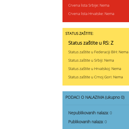
Crvena lista Srbije: Nema
Crvena lista Hrvatske: Nema
STATUS ZAŠTITE:
Status zaštite u RS: Z
Status zaštite u Federaciji BiH: Nema
Status zaštite u Srbiji: Nema
Status zaštite u Hrvatskoj: Nema
Status zaštite u Crnoj Gori: Nema
PODACI O NALAZIMA (ukupno 0)
Nepublikovanih nalaza:
0
Publikovanih nalaza:
0