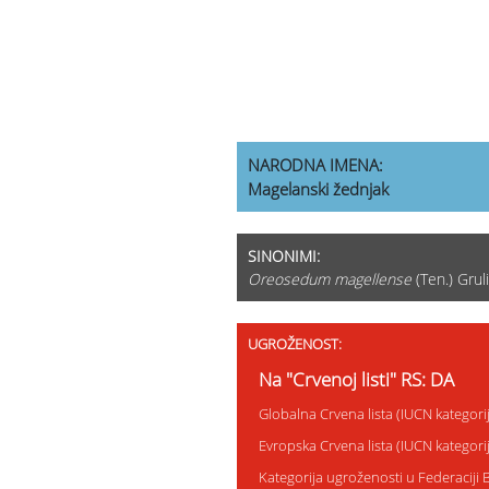
NARODNA IMENA:
Magelanski žednjak
SINONIMI:
Oreosedum magellense
(Ten.) Grul
UGROŽENOST:
Na "Crvenoj listi" RS: DA
Globalna Crvena lista (IUCN kategor
Evropska Crvena lista (IUCN kategor
Kategorija ugroženosti u Federaciji 