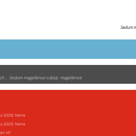
Sedum m
ich ,
Sedum magellense
subsp.
magellense
ija 2020): Nema
ija 2020): Nema
BiH: NT