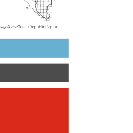
agellense
Ten.
u Republici Srpskoj