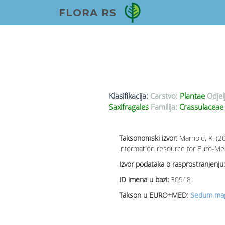
FLORA RS
Klasifikacija:
Carstvo:
Plantae
Odjel
Saxifragales
Familija:
Crassulaceae
Taksonomski izvor:
Marhold, K. (2
information resource for Euro-Med
Izvor podataka o rasprostranjenju:
ID imena u bazi:
30918
Takson u EURO+MED:
Sedum mag