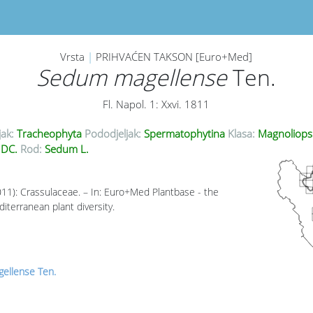
Vrsta
|
PRIHVAĆEN TAKSON [Euro+Med]
Sedum magellense
Ten.
Fl. Napol. 1: Xxvi. 1811
jak:
Tracheophyta
Pododjeljak:
Spermatophytina
Klasa:
Magnoliops
 DC.
Rod:
Sedum L.
011): Crassulaceae. – In: Euro+Med Plantbase - the
iterranean plant diversity.
ellense Ten.