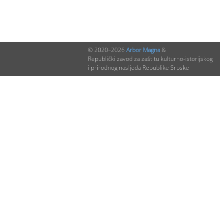
© 2020–2026
Arbor Magna
&
Republički zavod za zaštitu kulturno-istorijskog
i prirodnog nasljeđa Republike Srpske