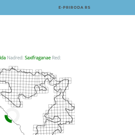
E-PRIRODA RS
ida
Nadred:
Saxifraganae
Red: