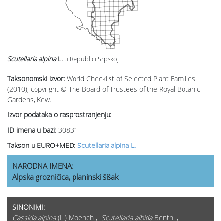
Scutellaria alpina
L.
u Republici Srpskoj
Taksonomski izvor:
World Checklist of Selected Plant Families
(2010), copyright © The Board of Trustees of the Royal Botanic
Gardens, Kew.
Izvor podataka o rasprostranjenju:
ID imena u bazi:
30831
Takson u EURO+MED:
Scutellaria alpina L.
NARODNA IMENA:
Alpska grozničica, planinski šišak
SINONIMI:
Cassida alpina
(L.) Moench ,
Scutellaria albida
Benth. ,