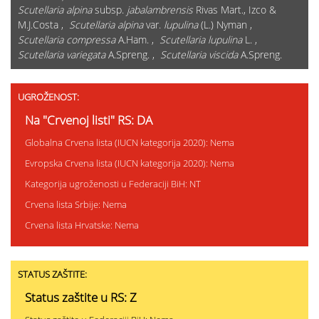
Scutellaria alpina
subsp.
jabalambrensis
Rivas Mart., Izco &
M.J.Costa ,
Scutellaria alpina
var.
lupulina
(L.) Nyman ,
Scutellaria compressa
A.Ham. ,
Scutellaria lupulina
L. ,
Scutellaria variegata
A.Spreng. ,
Scutellaria viscida
A.Spreng.
UGROŽENOST:
Na "Crvenoj listi" RS: DA
Globalna Crvena lista (IUCN kategorija 2020): Nema
Evropska Crvena lista (IUCN kategorija 2020): Nema
Kategorija ugroženosti u Federaciji BiH: NT
Crvena lista Srbije: Nema
Crvena lista Hrvatske: Nema
STATUS ZAŠTITE:
Status zaštite u RS: Z