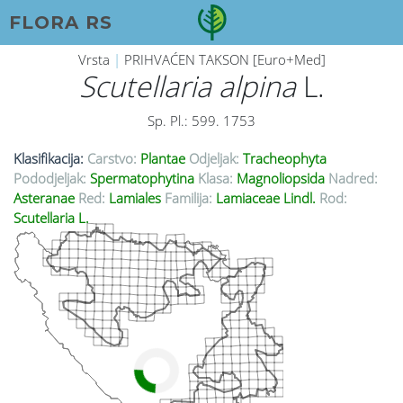
FLORA RS
Vrsta
|
PRIHVAĆEN TAKSON [Euro+Med]
Scutellaria alpina
L.
Sp. Pl.: 599. 1753
Klasifikacija:
Carstvo:
Plantae
Odjeljak:
Tracheophyta
Pododjeljak:
Spermatophytina
Klasa:
Magnoliopsida
Nadred:
Asteranae
Red:
Lamiales
Familija:
Lamiaceae Lindl.
Rod:
Scutellaria L.