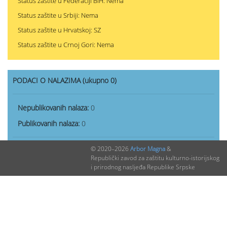
Status zaštite u Federaciji BiH: Nema
Status zaštite u Srbiji: Nema
Status zaštite u Hrvatskoj: SZ
Status zaštite u Crnoj Gori: Nema
PODACI O NALAZIMA (ukupno 0)
Nepublikovanih nalaza:
0
Publikovanih nalaza:
0
© 2020–2026
Arbor Magna
&
Republički zavod za zaštitu kulturno-istorijskog
i prirodnog nasljeđa Republike Srpske