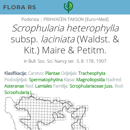
FLORA RS
Podvrsta
|
PRIHVAĆEN TAKSON [Euro+Med]
Scrophularia heterophylla
subsp.
laciniata
(Waldst. &
Kit.) Maire & Petitm.
in Bull. Soc. Sci. Nancy ser. 3, 8: 178. 1907
Klasifikacija:
Carstvo:
Plantae
Odjeljak:
Tracheophyta
Pododjeljak:
Spermatophytina
Klasa:
Magnoliopsida
Nadred:
Asteranae
Red:
Lamiales
Familija:
Scrophulariaceae Juss.
Rod:
Scrophularia L.