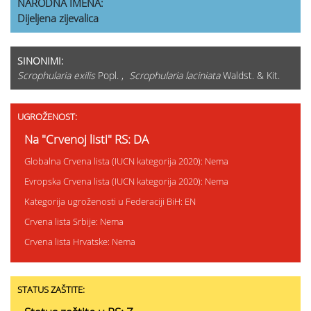
NARODNA IMENA:
Dijeljena zijevalica
SINONIMI:
Scrophularia exilis
Popl. ,
Scrophularia laciniata
Waldst. & Kit.
UGROŽENOST:
Na "Crvenoj listi" RS: DA
Globalna Crvena lista (IUCN kategorija 2020): Nema
Evropska Crvena lista (IUCN kategorija 2020): Nema
Kategorija ugroženosti u Federaciji BiH: EN
Crvena lista Srbije: Nema
Crvena lista Hrvatske: Nema
STATUS ZAŠTITE: