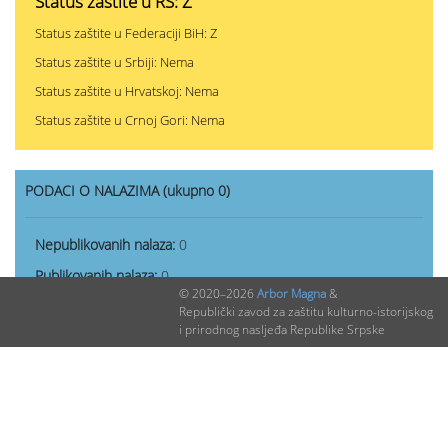
Status zaštite u RS: Z
Status zaštite u Federaciji BiH: Z
Status zaštite u Srbiji: Nema
Status zaštite u Hrvatskoj: Nema
Status zaštite u Crnoj Gori: Nema
PODACI O NALAZIMA (ukupno 0)
Nepublikovanih nalaza:
0
Publikovanih nalaza:
0
© 2020–2026
Arbor Magna
&
Republički zavod za zaštitu kulturno-istorijskog
i prirodnog nasljeđa Republike Srpske