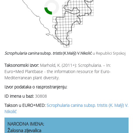
Scrophularia canina
subsp.
tristis
(K.Malý) V.Nikolić
u Republici Srpskoj
Taksonomski izvor:
Marhold, K. (2011+): Scrophularia. – In:
Euro+Med Plantbase - the information resource for Euro-
Mediterranean plant diversity.
Izvor podataka o rasprostranjenju:
ID imena u bazi:
30808
Takson u EURO+MED:
Scrophularia canina subsp. tristis (K. Malý) V.
Nikolić
NARODNA IMENA:
Žalosna zijevalica