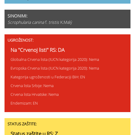
SINONIMI:
Scrophularia canina
f.
tristis
K.Malý
UGROŽENOST:
Na "Crvenoj listi" RS: DA
Globalna Crvena lista (IUCN kategorija 2020): Nema
Evropska Crvena lista (IUCN kategorija 2020): Nema
Kategorija ugroženosti u Federaciji BiH: EN
Crvena lista Srbije: Nema
Crvena lista Hrvatske: Nema
Endemizam: EN
STATUS ZAŠTITE:
Status zaštite u RS: Z