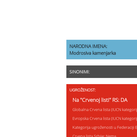
NARODNA IMENA:
Modrosiva kamenjarka
SINONIMI:
UGROŽENOST:
Na "Crvenoj listi" RS: DA
Globalna Crvena lista (IUCN kategor
Evropska Crvena lista (IUCN kategor
Kategorija ugroženosti u Federaciji 
Crvena lista Srbije: Nema