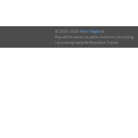
© 2020–2026
Arbor Magna
&
Republički zavod za zaštitu kulturno-istorijskog
i prirodnog nasljeđa Republike Srpske