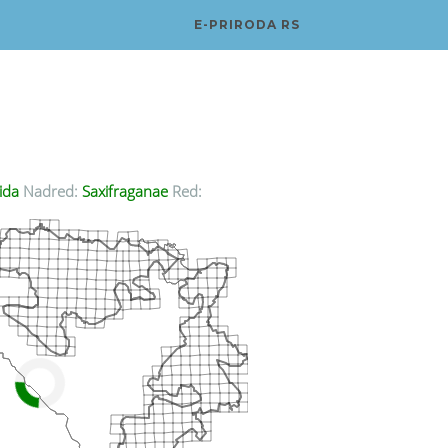
E-PRIRODA RS
ida
Nadred:
Saxifraganae
Red: