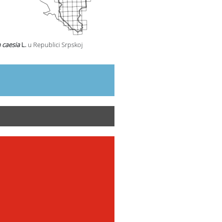
 caesia
L.
u Republici Srpskoj