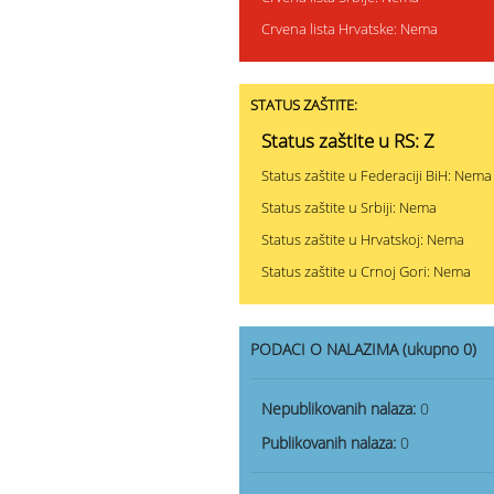
Crvena lista Hrvatske: Nema
STATUS ZAŠTITE:
Status zaštite u RS: Z
Status zaštite u Federaciji BiH: Nema
Status zaštite u Srbiji: Nema
Status zaštite u Hrvatskoj: Nema
Status zaštite u Crnoj Gori: Nema
PODACI O NALAZIMA (ukupno 0)
Nepublikovanih nalaza:
0
Publikovanih nalaza:
0