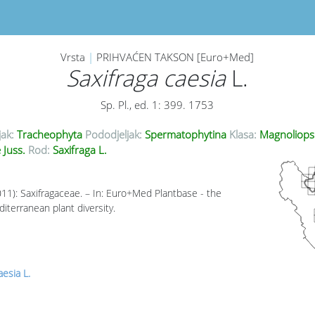
Vrsta
|
PRIHVAĆEN TAKSON [Euro+Med]
Saxifraga caesia
L.
Sp. Pl., ed. 1: 399. 1753
jak:
Tracheophyta
Pododjeljak:
Spermatophytina
Klasa:
Magnoliops
 Juss.
Rod:
Saxifraga L.
011): Saxifragaceae. – In: Euro+Med Plantbase - the
iterranean plant diversity.
aesia L.