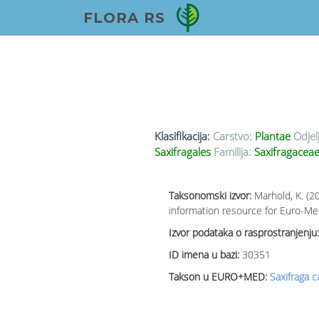
FLORA RS
Klasifikacija:
Carstvo:
Plantae
Odjel
Saxifragales
Familija:
Saxifragaceae
Taksonomski izvor:
Marhold, K. (2
information resource for Euro-Med
Izvor podataka o rasprostranjenju:
ID imena u bazi:
30351
Takson u EURO+MED:
Saxifraga c