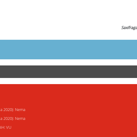
Saxifraga
ija 2020): Nema
ija 2020): Nema
BiH: VU