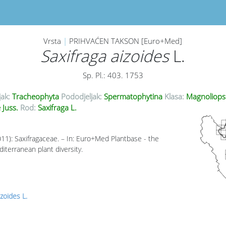
Vrsta
|
PRIHVAĆEN TAKSON [Euro+Med]
Saxifraga aizoides
L.
Sp. Pl.: 403. 1753
jak:
Tracheophyta
Pododjeljak:
Spermatophytina
Klasa:
Magnoliops
 Juss.
Rod:
Saxifraga L.
011): Saxifragaceae. – In: Euro+Med Plantbase - the
iterranean plant diversity.
izoides L.