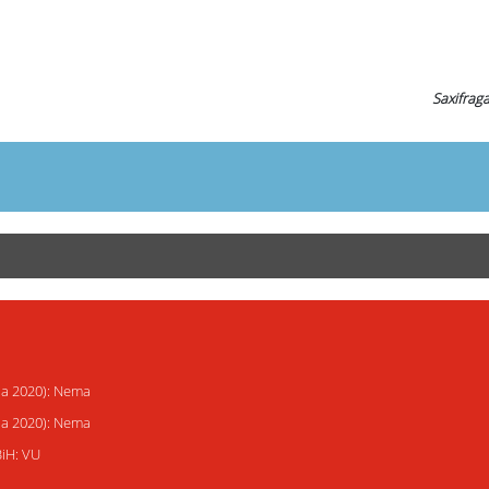
Saxifraga
ija 2020): Nema
ija 2020): Nema
BiH: VU