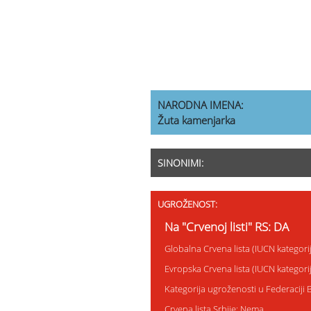
NARODNA IMENA:
Žuta kamenjarka
SINONIMI:
UGROŽENOST:
Na "Crvenoj listi" RS: DA
Globalna Crvena lista (IUCN kategor
Evropska Crvena lista (IUCN kategor
Kategorija ugroženosti u Federaciji 
Crvena lista Srbije: Nema