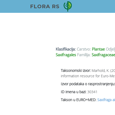
FLORA RS
Klasifikacija:
Carstvo:
Plantae
Odjel
Saxifragales
Familija:
Saxifragaceae
Taksonomski izvor:
Marhold, K. (2
information resource for Euro-Med
Izvor podataka o rasprostranjenju:
ID imena u bazi:
30341
Takson u EURO+MED:
Saxifraga a