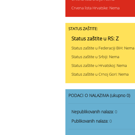
Crvena lista Hrvatske: Nema
STATUS ZAŠTITE:
Status zaštite u RS: Z
Status zaštite u Federaciji BiH: Nema
Status zaštite u Srbiji: Nema
Status zaštite u Hrvatskoj: Nema
Status zaštite u Crnoj Gori: Nema
PODACI O NALAZIMA (ukupno 0)
Nepublikovanih nalaza:
0
Publikovanih nalaza:
0