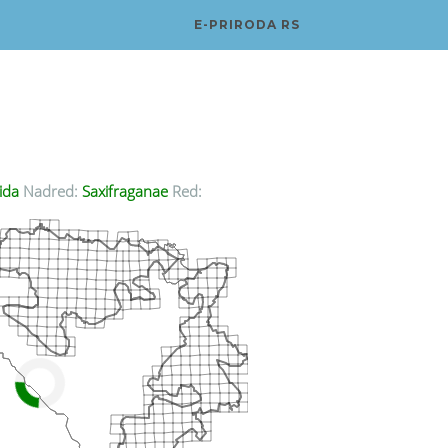
E-PRIRODA RS
ida
Nadred:
Saxifraganae
Red: