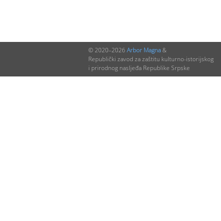
© 2020–2026
Arbor Magna
&
Republički zavod za zaštitu kulturno-istorijskog
i prirodnog nasljeđa Republike Srpske