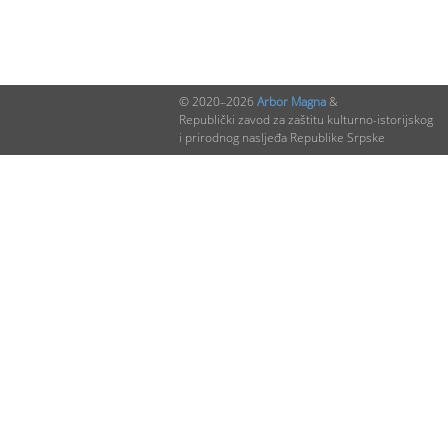
© 2020–2026
Arbor Magna
&
Republički zavod za zaštitu kulturno-istorijskog
i prirodnog nasljeđa Republike Srpske