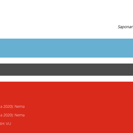
Saponaria
ija 2020): Nema
ija 2020): Nema
BiH: VU