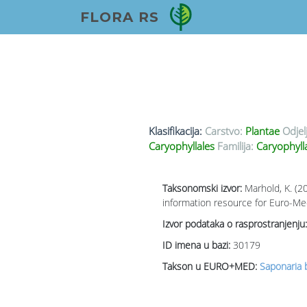
FLORA RS
Klasifikacija:
Carstvo:
Plantae
Odjel
Caryophyllales
Familija:
Caryophyll
Taksonomski izvor:
Marhold, K. (2
information resource for Euro-Med
Izvor podataka o rasprostranjenju:
ID imena u bazi:
30179
Takson u EURO+MED:
Saponaria b