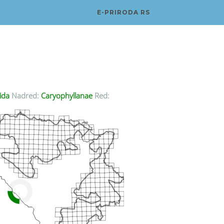
E-PRIRODA RS
ida
Nadred:
Caryophyllanae
Red: