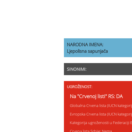
NARODNA IMENA:
Ljepolisna sapunjača
SINONIMI:
UGROŽENOST:
Na "Crvenoj listi" RS: DA
Globalna Crvena lista (IUCN kategor
Evropska Crvena lista (IUCN kategor
Kategorija ugroženosti u Federaciji 
Crvena lista Srbije: Nema