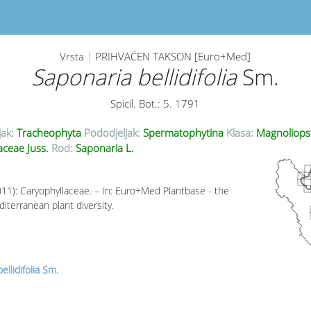
Vrsta
|
PRIHVAĆEN TAKSON [Euro+Med]
Saponaria bellidifolia
Sm.
Spicil. Bot.: 5. 1791
jak:
Tracheophyta
Pododjeljak:
Spermatophytina
Klasa:
Magnoliops
aceae Juss.
Rod:
Saponaria L.
011): Caryophyllaceae. – In: Euro+Med Plantbase - the
iterranean plant diversity.
ellidifolia Sm.