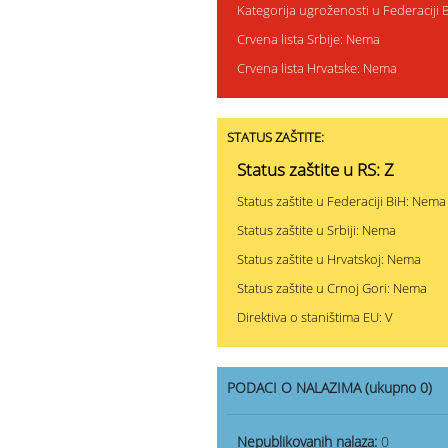
Kategorija ugroženosti u Federaciji 
Crvena lista Srbije: Nema
Crvena lista Hrvatske: Nema
STATUS ZAŠTITE:
Status zaštite u RS: Z
Status zaštite u Federaciji BiH: Nema
Status zaštite u Srbiji: Nema
Status zaštite u Hrvatskoj: Nema
Status zaštite u Crnoj Gori: Nema
Direktiva o staništima EU: V
PODACI O NALAZIMA (ukupno 0)
Nepublikovanih nalaza:
0