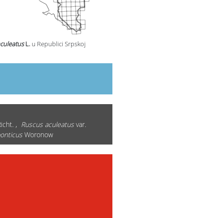
culeatus
L.
u Republici Srpskoj
icht. ,
Ruscus aculeatus
var.
onticus
Woronow