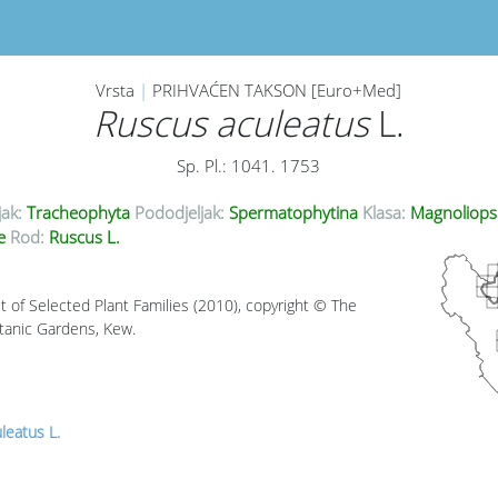
Vrsta
|
PRIHVAĆEN TAKSON [Euro+Med]
Ruscus aculeatus
L.
Sp. Pl.: 1041. 1753
jak:
Tracheophyta
Pododjeljak:
Spermatophytina
Klasa:
Magnoliops
ae
Rod:
Ruscus L.
t of Selected Plant Families (2010), copyright © The
tanic Gardens, Kew.
leatus L.