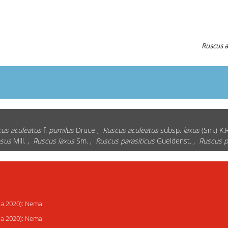
Ruscus a
us aculeatus
f.
pumilus
Druce ,
Ruscus aculeatus
subsp.
laxus
(Sm.) K.R
osus
Mill. ,
Ruscus laxus
Sm. ,
Ruscus parasiticus
Gueldenst. ,
Ruscus p
ija 2020): Nema
ija 2020): Nema