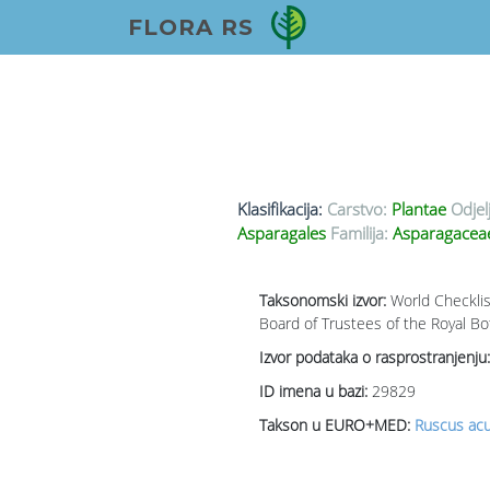
FLORA RS
Klasifikacija:
Carstvo:
Plantae
Odjel
Asparagales
Familija:
Asparagace
Taksonomski izvor:
World Checklis
Board of Trustees of the Royal Bo
Izvor podataka o rasprostranjenju:
ID imena u bazi:
29829
Takson u EURO+MED:
Ruscus acu