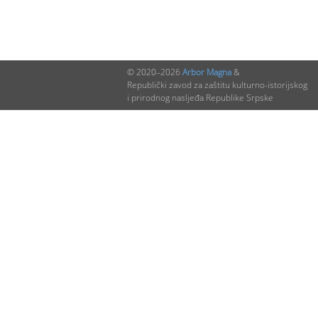
© 2020–2026
Arbor Magna
&
Republički zavod za zaštitu kulturno-istorijskog
i prirodnog nasljeđa Republike Srpske