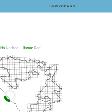
E-PRIRODA RS
ida
Nadred:
Lilianae
Red: