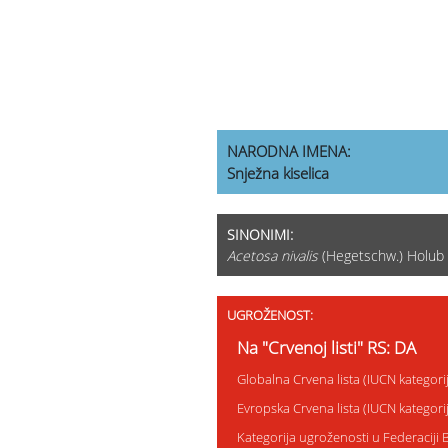
NARODNA IMENA:
Snježna kiselica
SINONIMI:
Acetosa nivalis
(Hegetschw.) Holub
UGROŽENOST:
Na "Crvenoj listi" RS: DA
Globalna Crvena lista (IUCN kategor
Evropska Crvena lista (IUCN kategor
Kategorija ugroženosti u Federaciji