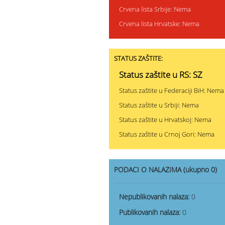
Crvena lista Srbije: Nema
Crvena lista Hrvatske: Nema
STATUS ZAŠTITE:
Status zaštite u RS: SZ
Status zaštite u Federaciji BiH: Nema
Status zaštite u Srbiji: Nema
Status zaštite u Hrvatskoj: Nema
Status zaštite u Crnoj Gori: Nema
PODACI O NALAZIMA (ukupno 0)
Nepublikovanih nalaza:
0
Publikovanih nalaza:
0