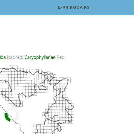
E-PRIRODA RS
ida
Nadred:
Caryophyllanae
Red: