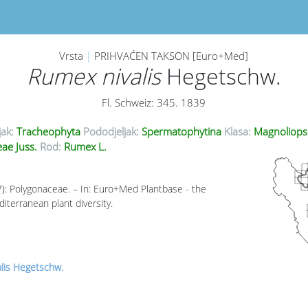
Vrsta
|
PRIHVAĆEN TAKSON [Euro+Med]
Rumex nivalis
Hegetschw.
Fl. Schweiz: 345. 1839
jak:
Tracheophyta
Pododjeljak:
Spermatophytina
Klasa:
Magnoliops
ae Juss.
Rod:
Rumex L.
17): Polygonaceae. – In: Euro+Med Plantbase - the
iterranean plant diversity.
lis Hegetschw.