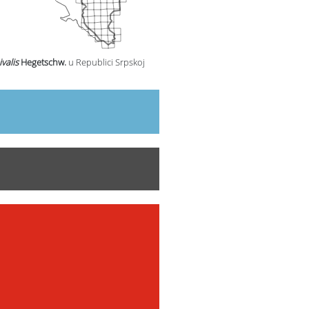
valis
Hegetschw.
u Republici Srpskoj