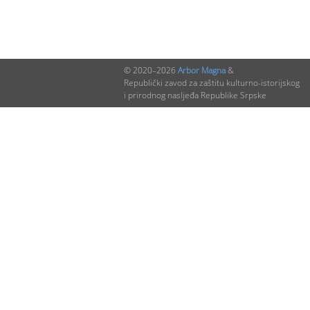
© 2020–2026
Arbor Magna
&
Republički zavod za zaštitu kulturno-istorijskog
i prirodnog nasljeđa Republike Srpske