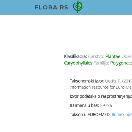
FLORA RS
Klasifikacija:
Carstvo:
Plantae
Odjel
Caryophyllales
Familija:
Polygonace
Taksonomski izvor:
Uotila, P. (20
information resource for Euro-Med
Izvor podataka o rasprostranjenju:
ID imena u bazi:
29796
Takson u EURO+MED:
Rumex niva