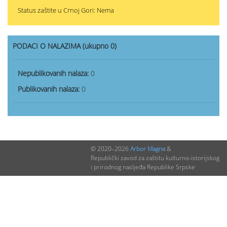
Status zaštite u Crnoj Gori: Nema
PODACI O NALAZIMA (ukupno 0)
Nepublikovanih nalaza:
0
Publikovanih nalaza:
0
© 2020–2026
Arbor Magna
&
Republički zavod za zaštitu kulturno-istorijskog
i prirodnog nasljeđa Republike Srpske