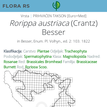
FLORA RS
Vrsta
|
PRIHVAĆEN TAKSON [Euro+Med]
Rorippa austriaca
(Crantz)
Besser
in Besser, Enum. Pl. Volhyn., ed. 2: 103. 1822
Klasifikacija:
Carstvo:
Plantae
Odjeljak:
Tracheophyta
Pododjeljak:
Spermatophytina
Klasa:
Magnoliopsida
Nadred:
Rosanae
Red:
Brassicales Bromhead
Familija:
Brassicaceae
Burnett
Rod:
Rorippa Scop.