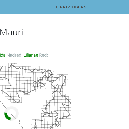
E-PRIRODA RS
 Mauri
ida
Nadred:
Lilianae
Red: