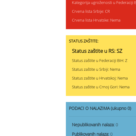
Kategorija ugroženosti u Federaciji 
Crvena lista Srbije: CR
Crvena lista Hrvatske: Nema
STATUS ZAŠTITE:
Status zaštite u RS: SZ
Status zaštite u Federaciji BiH: Z
Status zaštite u Srbiji: Nema
Status zaštite u Hrvatskoj: Nema
Status zaštite u Crnoj Gori: Nema
PODACI O NALAZIMA (ukupno 0)
Nepublikovanih nalaza:
0
Publikovanih nalaza:
0