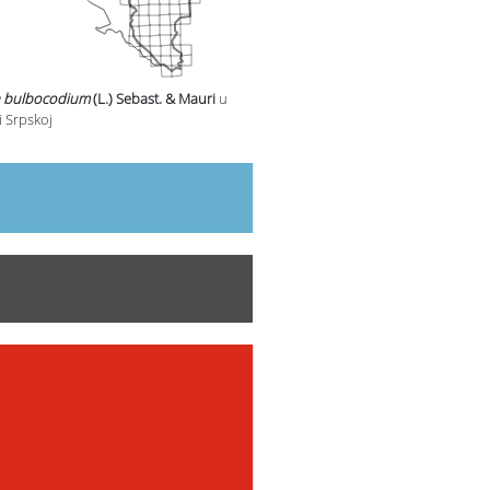
 bulbocodium
(L.) Sebast. & Mauri
u
i Srpskoj