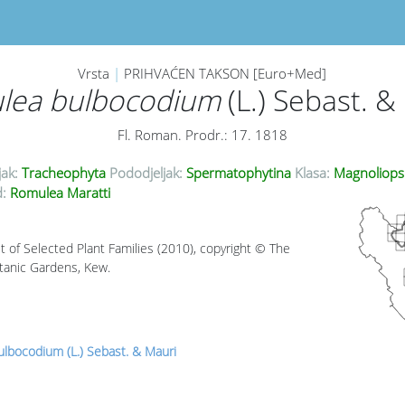
Vrsta
|
PRIHVAĆEN TAKSON [Euro+Med]
lea bulbocodium
(L.) Sebast. &
Fl. Roman. Prodr.: 17. 1818
jak:
Tracheophyta
Pododjeljak:
Spermatophytina
Klasa:
Magnoliops
:
Romulea Maratti
t of Selected Plant Families (2010), copyright © The
tanic Gardens, Kew.
lbocodium (L.) Sebast. & Mauri