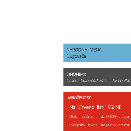
NARODNA IMENA:
Dugovača
SINONIMI:
Crocus bulbocodium
L. ,
Ixia bulb
UGROŽENOST:
Na "Crvenoj listi" RS: NE
Globalna Crvena lista (IUCN kategor
Evropska Crvena lista (IUCN kategor