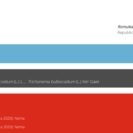
Romulea
Republic
ocodium
(L.) L. ,
Trichonema bulbocodium
(L.) Ker Gawl.
ija 2020): Nema
ija 2020): Nema