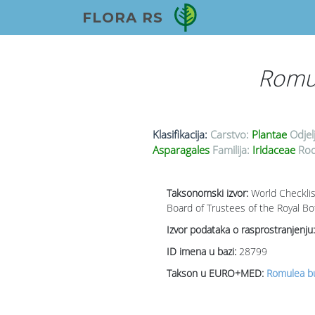
FLORA RS
Romu
Klasifikacija:
Carstvo:
Plantae
Odjel
Asparagales
Familija:
Iridaceae
Rod
Taksonomski izvor:
World Checklis
Board of Trustees of the Royal Bo
Izvor podataka o rasprostranjenju:
ID imena u bazi:
28799
Takson u EURO+MED:
Romulea bu