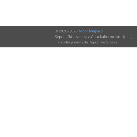
© 2020–2026
Arbor Magna
&
Republički zavod za zaštitu kulturno-istorijskog
i prirodnog nasljeđa Republike Srpske