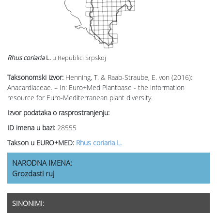
Rhus coriaria
L.
u Republici Srpskoj
Taksonomski izvor:
Henning, T. & Raab-Straube, E. von (2016):
Anacardiaceae. – In: Euro+Med Plantbase - the information
resource for Euro-Mediterranean plant diversity.
Izvor podataka o rasprostranjenju:
ID imena u bazi:
28555
Takson u EURO+MED:
Rhus coriaria L.
NARODNA IMENA:
Grozdasti ruj
SINONIMI: