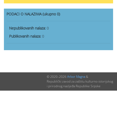
PODACI O NALAZIMA (ukupno 0)
Nepublikovanih nalaza:
0
Publikovanih nalaza:
0
© 2020–2026
Arbor Magna
&
Republički zavod za zaštitu kulturno-istorijskog
i prirodnog nasljeđa Republike Srpske