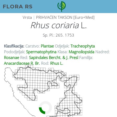
FLORA RS
Vrsta
|
PRIHVAĆEN TAKSON [Euro+Med]
Rhus coriaria
L.
Sp. Pl.: 265. 1753
Klasifikacija:
Carstvo:
Plantae
Odjeljak:
Tracheophyta
Pododjeljak:
Spermatophytina
Klasa:
Magnoliopsida
Nadred:
Rosanae
Red:
Sapindales Bercht. & J. Presl
Familija:
Anacardiaceae R. Br.
Rod:
Rhus L.