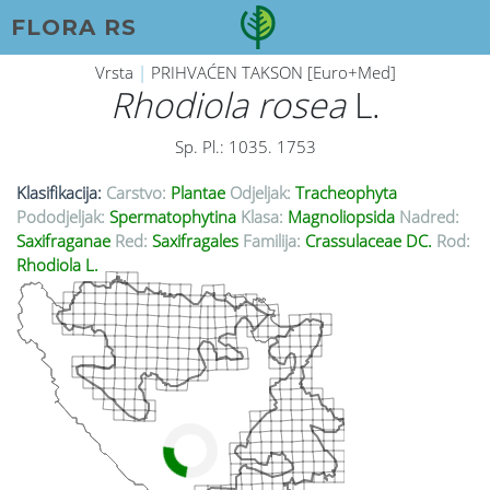
FLORA RS
Vrsta
|
PRIHVAĆEN TAKSON [Euro+Med]
Rhodiola rosea
L.
Sp. Pl.: 1035. 1753
Klasifikacija:
Carstvo:
Plantae
Odjeljak:
Tracheophyta
Pododjeljak:
Spermatophytina
Klasa:
Magnoliopsida
Nadred:
Saxifraganae
Red:
Saxifragales
Familija:
Crassulaceae DC.
Rod:
Rhodiola L.