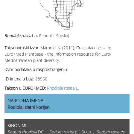
Rhodiola rosea
L.
u Republici Srpskoj
Taksonomski izvor:
Marhold, K. (2011): Crassulaceae. – In:
Euro+Med Plantbase - the information resource for Euro-
Mediterranean plant diversity.
Izvor podataka o rasprostranjenju:
ID imena u bazi:
28550
Takson u EURO+MED:
Rhodiola rosea L.
NARODNA IMENA:
Rodiola, zlatni korijen
SINONIMI:
Sedum rhodiola
DC. ,
Sedum rosea
(L.) Scop. ,
Sedum roseum