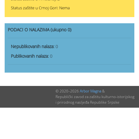
Status zaštite u Crnoj Gori: Nema
PODACI O NALAZIMA (ukupno 0)
Nepublikovanih nalaza:
0
Publikovanih nalaza:
0
© 2020–2026
Arbor Magna
&
Republički zavod za zaštitu kulturno-istorijskog
i prirodnog nasljeđa Republike Srpske