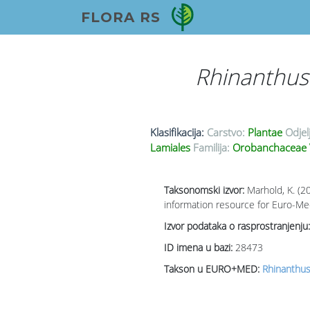
FLORA RS
Rhinanthus 
Klasifikacija:
Carstvo:
Plantae
Odjel
Lamiales
Familija:
Orobanchaceae 
Taksonomski izvor:
Marhold, K. (2
information resource for Euro-Med
Izvor podataka o rasprostranjenju:
ID imena u bazi:
28473
Takson u EURO+MED:
Rhinanthus 