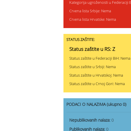
Kategorija ugroženosti u Federaciji
Crvena lista Srbije: Nema
Crvena lista Hrvatske: Nema
STATUS ZAŠTITE:
Status zaštite u RS: Z
Status zaštite u Federaciji BiH: Nema
Status zaštite u Srbiji: Nema
Status zaštite u Hrvatskoj: Nema
Status zaštite u Crnoj Gori: Nema
PODACI O NALAZIMA (ukupno 0)
Nepublikovanih nalaza:
0
Publikovanih nalaza:
0