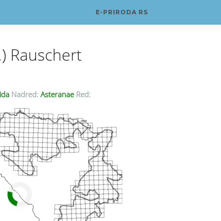
E-PRIRODA RS
.) Rauschert
ida
Nadred:
Asteranae
Red: