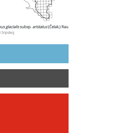
s glacialis
subsp.
aristatus
(Čelak.) Rauschert
u
i Srpskoj