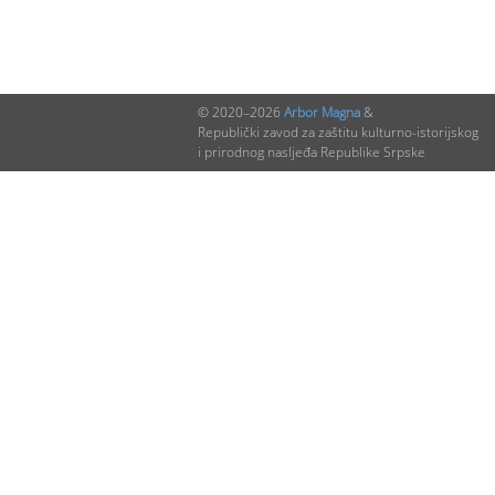
© 2020–2026
Arbor Magna
&
Republički zavod za zaštitu kulturno-istorijskog
i prirodnog nasljeđa Republike Srpske