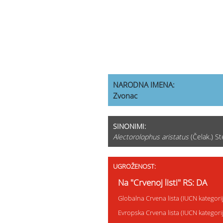
NARODNA IMENA:
Zvonac
SINONIMI:
Alectorolophus aristatus
(Čelak.) S
UGROŽENOST:
Na "Crvenoj listi" RS: DA
Globalna Crvena lista (IUCN kategor
Evropska Crvena lista (IUCN kategor