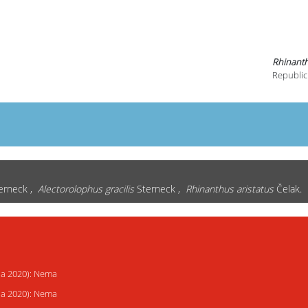
Rhinanthu
Republic
terneck ,
Alectorolophus gracilis
Sterneck ,
Rhinanthus aristatus
Čelak.
ija 2020): Nema
ija 2020): Nema