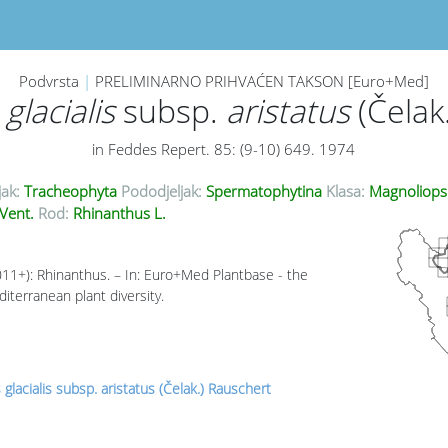
Podvrsta
|
PRELIMINARNO PRIHVAĆEN TAKSON [Euro+Med]
glacialis
subsp.
aristatus
(Čelak
in Feddes Repert. 85: (9-10) 649. 1974
jak:
Tracheophyta
Pododjeljak:
Spermatophytina
Klasa:
Magnoliops
Vent.
Rod:
Rhinanthus L.
011+): Rhinanthus. – In: Euro+Med Plantbase - the
iterranean plant diversity.
glacialis subsp. aristatus (Čelak.) Rauschert