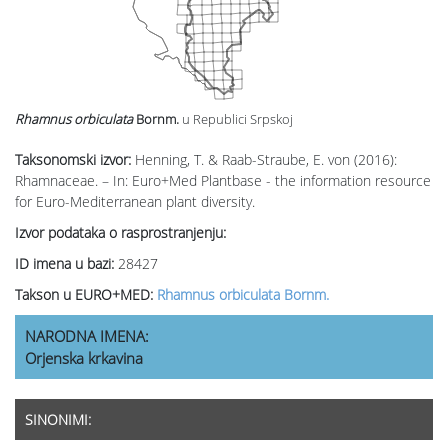
Rhamnus orbiculata
Bornm.
u Republici Srpskoj
Taksonomski izvor:
Henning, T. & Raab-Straube, E. von (2016):
Rhamnaceae. – In: Euro+Med Plantbase - the information resource
for Euro-Mediterranean plant diversity.
Izvor podataka o rasprostranjenju:
ID imena u bazi:
28427
Takson u EURO+MED:
Rhamnus orbiculata Bornm.
NARODNA IMENA:
Orjenska krkavina
SINONIMI: