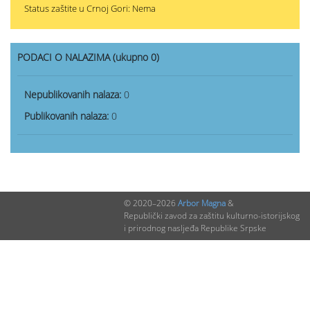
Status zaštite u Crnoj Gori: Nema
PODACI O NALAZIMA (ukupno 0)
Nepublikovanih nalaza:
0
Publikovanih nalaza:
0
© 2020–2026
Arbor Magna
&
Republički zavod za zaštitu kulturno-istorijskog
i prirodnog nasljeđa Republike Srpske