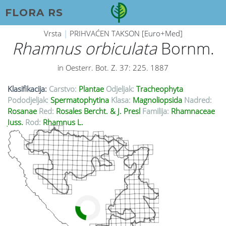
FLORA RS
Vrsta
|
PRIHVAĆEN TAKSON [Euro+Med]
Rhamnus orbiculata
Bornm.
in Oesterr. Bot. Z. 37: 225. 1887
Klasifikacija:
Carstvo:
Plantae
Odjeljak:
Tracheophyta
Pododjeljak:
Spermatophytina
Klasa:
Magnoliopsida
Nadred:
Rosanae
Red:
Rosales Bercht. & J. Presl
Familija:
Rhamnaceae
Juss.
Rod:
Rhamnus L.