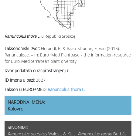
Ranunculus thora
L.
u Republici Srpskoj
Taksonomski izvor:
Hörandl, E. & Raab-Straube, E. von (2015):
Ranunculeae. – In: Euro+Med Plantbase - the information resource
for Euro-Mediterranean plant diversity.
Izvor podataka o rasprostranjenju:
ID imena u bazi:
28271
Takson u EURO+MED:
Ranunculus thora L.
NARODNA IMENA:
Kolovrc
SINONIMI:
Ranunculus scutatus
Waldst. & Kit. ,
Ranunculus tatrae
Borbás