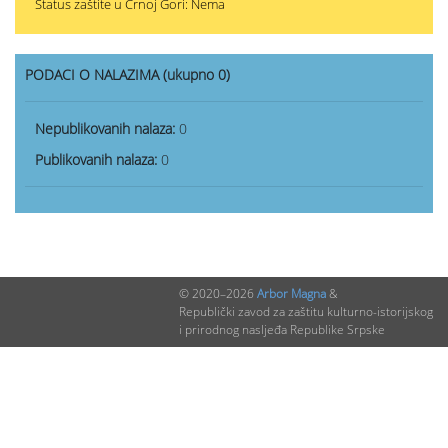
Status zaštite u Crnoj Gori: Nema
PODACI O NALAZIMA (ukupno 0)
Nepublikovanih nalaza:
0
Publikovanih nalaza:
0
© 2020–2026
Arbor Magna
&
Republički zavod za zaštitu kulturno-istorijskog
i prirodnog nasljeđa Republike Srpske