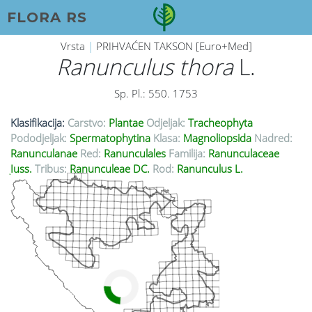
FLORA RS
Vrsta
|
PRIHVAĆEN TAKSON [Euro+Med]
Ranunculus thora
L.
Sp. Pl.: 550. 1753
Klasifikacija:
Carstvo:
Plantae
Odjeljak:
Tracheophyta
Pododjeljak:
Spermatophytina
Klasa:
Magnoliopsida
Nadred:
Ranunculanae
Red:
Ranunculales
Familija:
Ranunculaceae
Juss.
Tribus:
Ranunculeae DC.
Rod:
Ranunculus L.