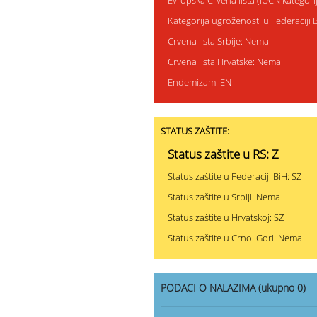
Evropska Crvena lista (IUCN kategor
Kategorija ugroženosti u Federaciji 
Crvena lista Srbije: Nema
Crvena lista Hrvatske: Nema
Endemizam: EN
STATUS ZAŠTITE:
Status zaštite u RS: Z
Status zaštite u Federaciji BiH: SZ
Status zaštite u Srbiji: Nema
Status zaštite u Hrvatskoj: SZ
Status zaštite u Crnoj Gori: Nema
PODACI O NALAZIMA (ukupno 0)