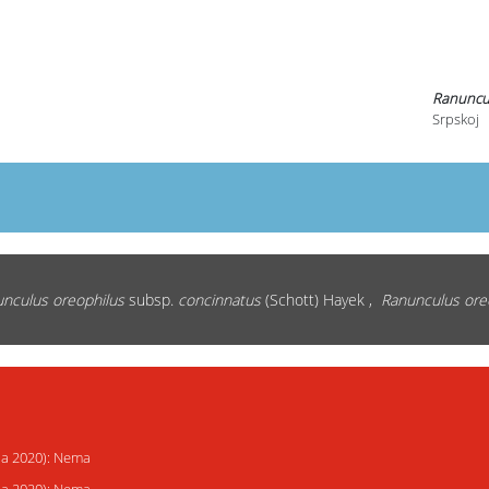
Ranuncu
Srpskoj
nculus oreophilus
subsp.
concinnatus
(Schott) Hayek ,
Ranunculus ore
ija 2020): Nema