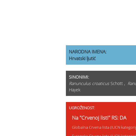
NARODNA IMENA:
Hrvatski ljutić
SINONIMI:
Ranunculus croaticus
Schott ,
Ranu
Hayek
UGROŽENOST:
Na "Crvenoj listi" RS: DA
Globalna Crvena lista (IUCN kategor