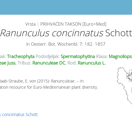
Vrsta
|
PRIHVAĆEN TAKSON [Euro+Med]
Ranunculus concinnatus
Schot
in Oesterr. Bot. Wochenbl. 7: 182. 1857
jak:
Tracheophyta
Pododjeljak:
Spermatophytina
Klasa:
Magnoliops
ae Juss.
Tribus:
Ranunculeae DC.
Rod:
Ranunculus L.
Raab-Straube, E. von (2015): Ranunculeae. – In:
ion resource for Euro-Mediterranean plant diversity.
 concinnatus Schott