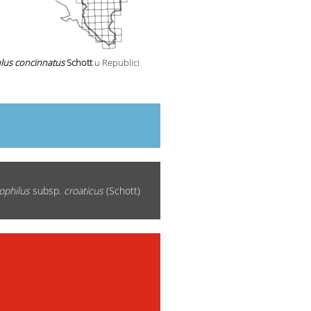
lus concinnatus
Schott
u Republici
ophilus
subsp.
croaticus
(Schott)