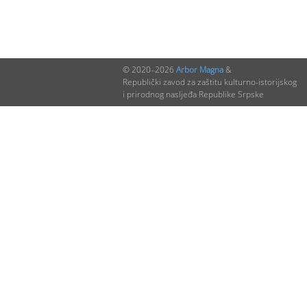
© 2020–2026
Arbor Magna
&
Republički zavod za zaštitu kulturno-istorijskog
i prirodnog nasljeđa Republike Srpske