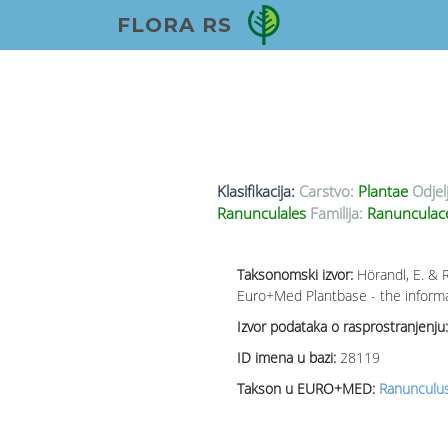
FLORA RS
Klasifikacija:
Carstvo:
Plantae
Odjel
Ranunculales
Familija:
Ranunculace
Taksonomski izvor:
Hörandl, E. & 
Euro+Med Plantbase - the informat
Izvor podataka o rasprostranjenju:
ID imena u bazi:
28119
Takson u EURO+MED:
Ranunculus