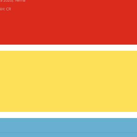
ija 2020): Nema
BiH: CR