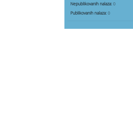
Nepublikovanih nalaza:
0
Publikovanih nalaza:
0