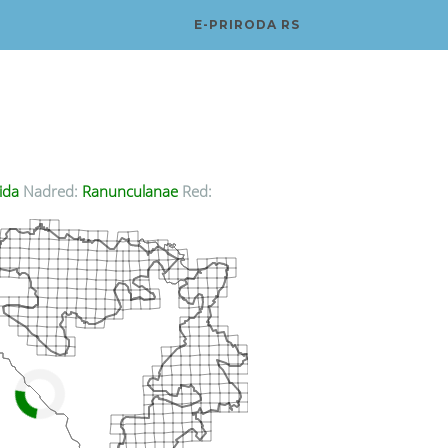
E-PRIRODA RS
t
ida
Nadred:
Ranunculanae
Red: