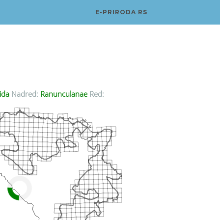
E-PRIRODA RS
ida
Nadred:
Ranunculanae
Red: