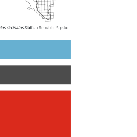
us circinatus
Sibth.
u Republici Srpskoj