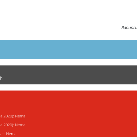
Ranuncul
ch
ija 2020): Nema
ija 2020): Nema
 BiH: Nema