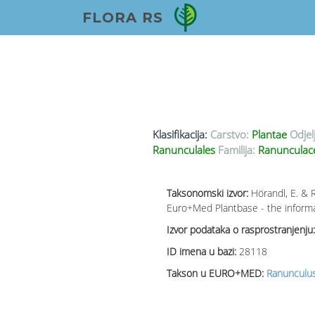
FLORA RS
Klasifikacija:
Carstvo:
Plantae
Odjel
Ranunculales
Familija:
Ranunculace
Taksonomski izvor:
Hörandl, E. & 
Euro+Med Plantbase - the informat
Izvor podataka o rasprostranjenju:
ID imena u bazi:
28118
Takson u EURO+MED:
Ranunculus 