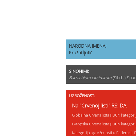
NARODNA IMENA:
Kružni ljutić
SINONIMI:
Batrachium circinatum
(Sibth.) Spa
UGROŽENOST:
Na "Crvenoj listi" RS: DA
Globalna Crvena lista (IUCN kategor
Evropska Crvena lista (IUCN kategor
Kategorija ugroženosti u Federaciji