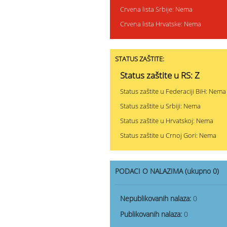
Crvena lista Srbije: Nema
Crvena lista Hrvatske: Nema
STATUS ZAŠTITE:
Status zaštite u RS: Z
Status zaštite u Federaciji BiH: Nema
Status zaštite u Srbiji: Nema
Status zaštite u Hrvatskoj: Nema
Status zaštite u Crnoj Gori: Nema
PODACI O NALAZIMA (ukupno 0)
Nepublikovanih nalaza:
0
Publikovanih nalaza:
0