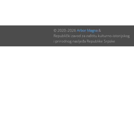
© 2020–2026
Arbor Magna
&
Republički zavod za zaštitu kulturno-istorijskog
i prirodnog nasljeđa Republike Srpske