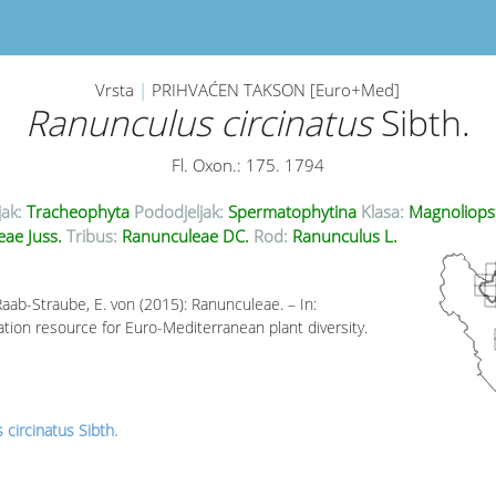
Vrsta
|
PRIHVAĆEN TAKSON [Euro+Med]
Ranunculus circinatus
Sibth.
Fl. Oxon.: 175. 1794
jak:
Tracheophyta
Pododjeljak:
Spermatophytina
Klasa:
Magnoliops
ae Juss.
Tribus:
Ranunculeae DC.
Rod:
Ranunculus L.
Raab-Straube, E. von (2015): Ranunculeae. – In:
ion resource for Euro-Mediterranean plant diversity.
circinatus Sibth.