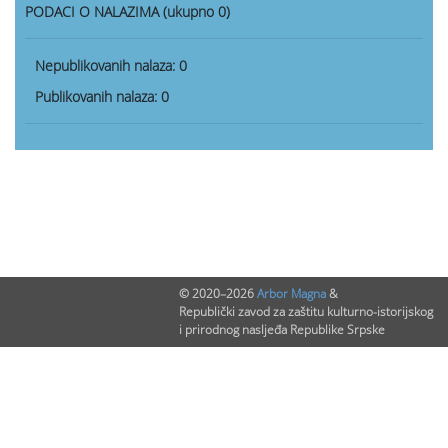
PODACI O NALAZIMA (ukupno 0)
Nepublikovanih nalaza:
0
Publikovanih nalaza:
0
© 2020–2026
Arbor Magna
&
Republički zavod za zaštitu kulturno-istorijskog
i prirodnog nasljeđa Republike Srpske