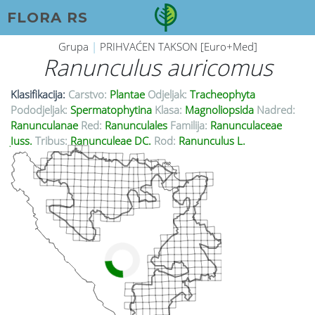
FLORA RS
Grupa
|
PRIHVAĆEN TAKSON [Euro+Med]
Ranunculus auricomus
Klasifikacija:
Carstvo:
Plantae
Odjeljak:
Tracheophyta
Pododjeljak:
Spermatophytina
Klasa:
Magnoliopsida
Nadred:
Ranunculanae
Red:
Ranunculales
Familija:
Ranunculaceae
Juss.
Tribus:
Ranunculeae DC.
Rod:
Ranunculus L.