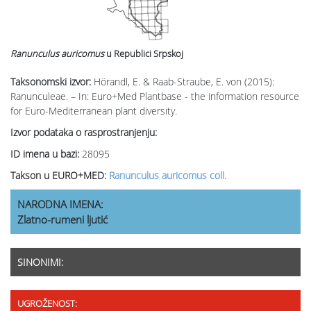
Ranunculus auricomus
u Republici Srpskoj
Taksonomski izvor:
Hörandl, E. & Raab-Straube, E. von (2015):
Ranunculeae. – In: Euro+Med Plantbase - the information resource
for Euro-Mediterranean plant diversity.
Izvor podataka o rasprostranjenju:
ID imena u bazi:
28095
Takson u EURO+MED:
Ranunculus auricomus coll.
NARODNA IMENA:
Zlatno-rumeni ljutić
SINONIMI:
UGROŽENOST: