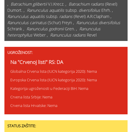
,
Batrachium gilibertii
V.I.Krecz. ,
Batrachium radians
(Revel)
Dumort. ,
Ranunculus aquatilis
subsp.
diversifolius
Ehrh. ,
Ranunculus aquatilis
subsp.
radians
(Revel) A.R.Clapham ,
Ranunculus carinatus
(Schur) Freyn ,
Ranunculus diversifolius
Schrank ,
Ranunculus godronii
Gren. ,
Ranunculus
heterophyllus
Weber ,
Ranunculus radians
Revel
UGROŽENOST:
Na "Crvenoj listi" RS: DA
Globalna Crvena lista (IUCN kategorija 2020): Nema
Evropska Crvena lista (IUCN kategorija 2020): Nema
Kategorija ugroženosti u Federaciji BiH: Nema
Crvena lista Srbije: Nema
Crvena lista Hrvatske: Nema
STATUS ZAŠTITE: