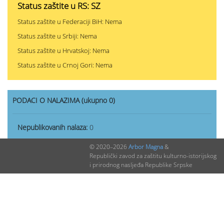
Status zaštite u RS: SZ
Status zaštite u Federaciji BiH: Nema
Status zaštite u Srbiji: Nema
Status zaštite u Hrvatskoj: Nema
Status zaštite u Crnoj Gori: Nema
PODACI O NALAZIMA (ukupno 0)
Nepublikovanih nalaza:
0
Publikovanih nalaza:
0
© 2020–2026
Arbor Magna
&
Republički zavod za zaštitu kulturno-istorijskog
i prirodnog nasljeđa Republike Srpske