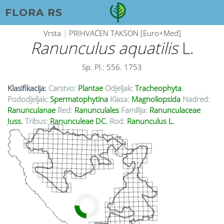
FLORA RS
Vrsta
|
PRIHVAĆEN TAKSON [Euro+Med]
Ranunculus aquatilis
L.
Sp. Pl.: 556. 1753
Klasifikacija:
Carstvo:
Plantae
Odjeljak:
Tracheophyta
Pododjeljak:
Spermatophytina
Klasa:
Magnoliopsida
Nadred:
Ranunculanae
Red:
Ranunculales
Familija:
Ranunculaceae
Juss.
Tribus:
Ranunculeae DC.
Rod:
Ranunculus L.