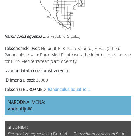
Ranunculus aquatilis
L.
u Republici Srpskoj
Taksonomski izvor:
Hörandl, E. & Raab-Straube, E. von (2015):
Ranunculeae. – In: Euro+Med Plantbase - the information resource
for Euro-Mediterranean plant diversity.
Izvor podataka o rasprostranjenju:
ID imena u bazi:
28083
Takson u EURO+MED:
Ranunculus aquatilis L.
NARODNA IMENA:
Vodeni ljutić
SINONIMI:
Batrachium aquatile
(L.) Dumort. ,
Batrachium carinatum
Schur