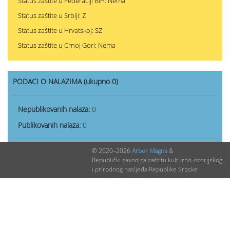
Status zaštite u Federaciji BiH: Nema
Status zaštite u Srbiji: Z
Status zaštite u Hrvatskoj: SZ
Status zaštite u Crnoj Gori: Nema
PODACI O NALAZIMA (ukupno 0)
Nepublikovanih nalaza:
0
Publikovanih nalaza:
0
© 2020–2026
Arbor Magna
&
Republički zavod za zaštitu kulturno-istorijskog
i prirodnog nasljeđa Republike Srpske