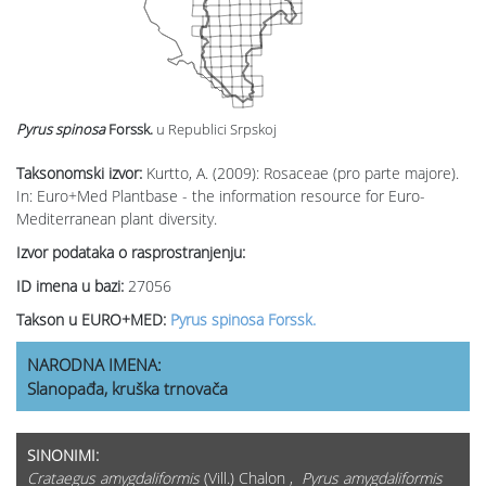
Pyrus spinosa
Forssk.
u Republici Srpskoj
Taksonomski izvor:
Kurtto, A. (2009): Rosaceae (pro parte majore).
In: Euro+Med Plantbase - the information resource for Euro-
Mediterranean plant diversity.
Izvor podataka o rasprostranjenju:
ID imena u bazi:
27056
Takson u EURO+MED:
Pyrus spinosa Forssk.
NARODNA IMENA:
Slanopađa, kruška trnovača
SINONIMI:
Crataegus amygdaliformis
(Vill.) Chalon ,
Pyrus amygdaliformis