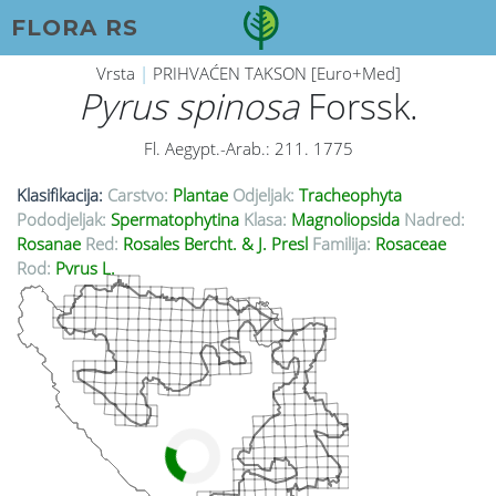
FLORA RS
Vrsta
|
PRIHVAĆEN TAKSON [Euro+Med]
Pyrus spinosa
Forssk.
Fl. Aegypt.-Arab.: 211. 1775
Klasifikacija:
Carstvo:
Plantae
Odjeljak:
Tracheophyta
Pododjeljak:
Spermatophytina
Klasa:
Magnoliopsida
Nadred:
Rosanae
Red:
Rosales Bercht. & J. Presl
Familija:
Rosaceae
Rod:
Pyrus L.