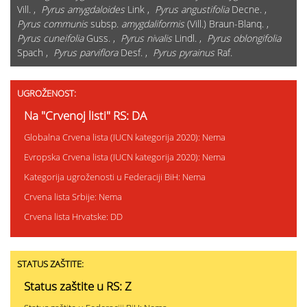
Vill. ,
Pyrus amygdaloides
Link ,
Pyrus angustifolia
Decne. ,
Pyrus communis
subsp.
amygdaliformis
(Vill.) Braun-Blanq. ,
Pyrus cuneifolia
Guss. ,
Pyrus nivalis
Lindl. ,
Pyrus oblongifolia
Spach ,
Pyrus parviflora
Desf. ,
Pyrus pyrainus
Raf.
UGROŽENOST:
Na "Crvenoj listi" RS: DA
Globalna Crvena lista (IUCN kategorija 2020): Nema
Evropska Crvena lista (IUCN kategorija 2020): Nema
Kategorija ugroženosti u Federaciji BiH: Nema
Crvena lista Srbije: Nema
Crvena lista Hrvatske: DD
STATUS ZAŠTITE:
Status zaštite u RS: Z