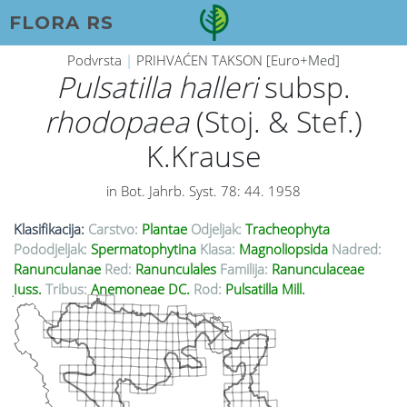
FLORA RS
Podvrsta
|
PRIHVAĆEN TAKSON [Euro+Med]
Pulsatilla halleri
subsp.
rhodopaea
(Stoj. & Stef.)
K.Krause
in Bot. Jahrb. Syst. 78: 44. 1958
Klasifikacija:
Carstvo:
Plantae
Odjeljak:
Tracheophyta
Pododjeljak:
Spermatophytina
Klasa:
Magnoliopsida
Nadred:
Ranunculanae
Red:
Ranunculales
Familija:
Ranunculaceae
Juss.
Tribus:
Anemoneae DC.
Rod:
Pulsatilla Mill.