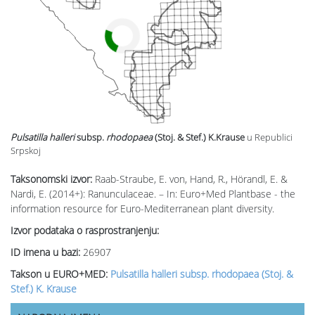
Pulsatilla halleri
subsp.
rhodopaea
(Stoj. & Stef.) K.Krause
u Republici
Srpskoj
Taksonomski izvor:
Raab-Straube, E. von, Hand, R., Hörandl, E. &
Nardi, E. (2014+): Ranunculaceae. – In: Euro+Med Plantbase - the
information resource for Euro-Mediterranean plant diversity.
Izvor podataka o rasprostranjenju:
ID imena u bazi:
26907
Takson u EURO+MED:
Pulsatilla halleri subsp. rhodopaea (Stoj. &
Stef.) K. Krause