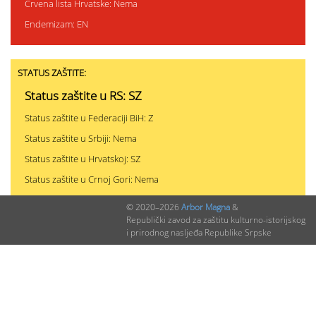
Crvena lista Hrvatske: Nema
Endemizam: EN
STATUS ZAŠTITE:
Status zaštite u RS: SZ
Status zaštite u Federaciji BiH: Z
Status zaštite u Srbiji: Nema
Status zaštite u Hrvatskoj: SZ
Status zaštite u Crnoj Gori: Nema
© 2020–2026
Arbor Magna
&
Republički zavod za zaštitu kulturno-istorijskog
PODACI O NALAZIMA (ukupno 0)
i prirodnog nasljeđa Republike Srpske
Nepublikovanih nalaza:
0
Publikovanih nalaza:
0