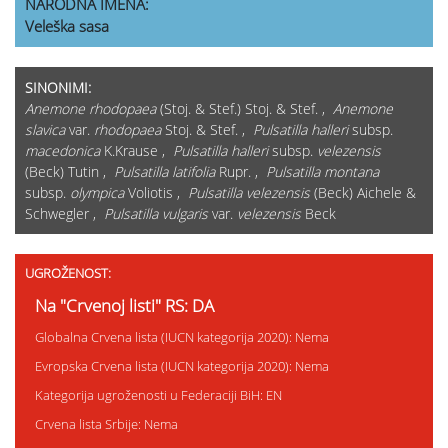
NARODNA IMENA:
Veleška sasa
SINONIMI:
Anemone rhodopaea
(Stoj. & Stef.) Stoj. & Stef. ,
Anemone
slavica
var.
rhodopaea
Stoj. & Stef. ,
Pulsatilla halleri
subsp.
macedonica
K.Krause ,
Pulsatilla halleri
subsp.
velezensis
(Beck) Tutin ,
Pulsatilla latifolia
Rupr. ,
Pulsatilla montana
subsp.
olympica
Voliotis ,
Pulsatilla velezensis
(Beck) Aichele &
Schwegler ,
Pulsatilla vulgaris
var.
velezensis
Beck
UGROŽENOST:
Na "Crvenoj listi" RS: DA
Globalna Crvena lista (IUCN kategorija 2020): Nema
Evropska Crvena lista (IUCN kategorija 2020): Nema
Kategorija ugroženosti u Federaciji BiH: EN
Crvena lista Srbije: Nema