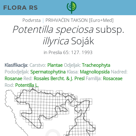
FLORA RS
Podvrsta
|
PRIHVAĆEN TAKSON [Euro+Med]
Potentilla speciosa
subsp.
illyrica
Soják
in Preslia 65: 127. 1993
Klasifikacija:
Carstvo:
Plantae
Odjeljak:
Tracheophyta
Pododjeljak:
Spermatophytina
Klasa:
Magnoliopsida
Nadred:
Rosanae
Red:
Rosales Bercht. & J. Presl
Familija:
Rosaceae
Rod:
Potentilla L.