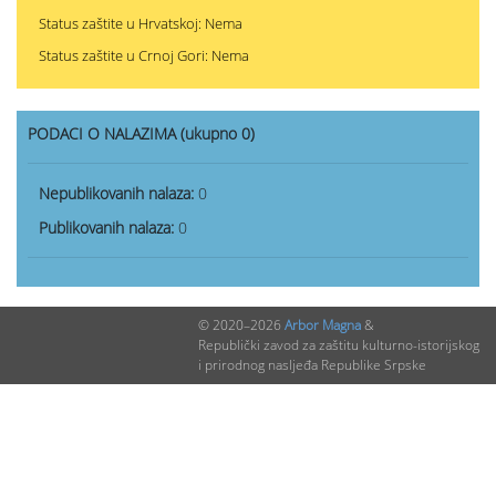
Status zaštite u Hrvatskoj: Nema
Status zaštite u Crnoj Gori: Nema
PODACI O NALAZIMA (ukupno 0)
Nepublikovanih nalaza:
0
Publikovanih nalaza:
0
© 2020–2026
Arbor Magna
&
Republički zavod za zaštitu kulturno-istorijskog
i prirodnog nasljeđa Republike Srpske