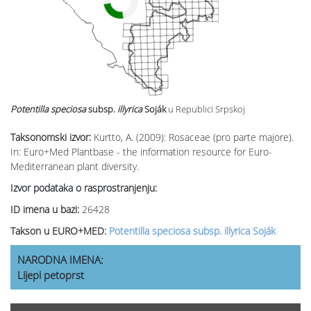
Potentilla speciosa
subsp.
illyrica
Soják
u Republici Srpskoj
Taksonomski izvor:
Kurtto, A. (2009): Rosaceae (pro parte majore).
In: Euro+Med Plantbase - the information resource for Euro-
Mediterranean plant diversity.
Izvor podataka o rasprostranjenju:
ID imena u bazi:
26428
Takson u EURO+MED:
Potentilla speciosa subsp. illyrica Soják
NARODNA IMENA:
Lijepi petoprst