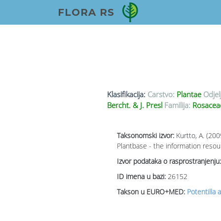
FLORA RS
Klasifikacija:
Carstvo:
Plantae
Odjel
Bercht. & J. Presl
Familija:
Rosace
Taksonomski izvor:
Kurtto, A. (20
Plantbase - the information resou
Izvor podataka o rasprostranjenju:
ID imena u bazi:
26152
Takson u EURO+MED:
Potentilla 