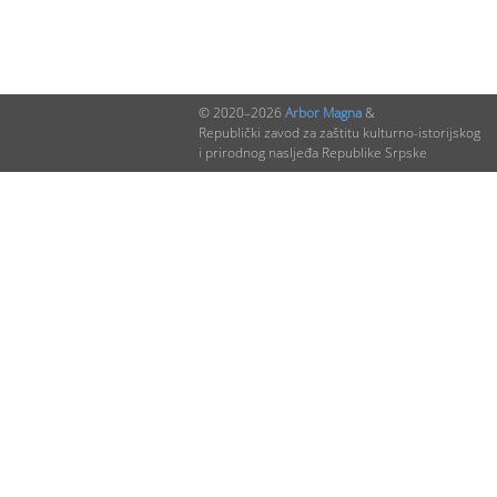
© 2020–2026
Arbor Magna
&
Republički zavod za zaštitu kulturno-istorijskog
i prirodnog nasljeđa Republike Srpske