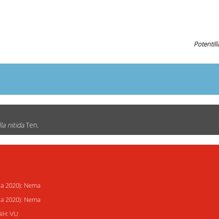
Potentil
la nitida
Ten.
ija 2020): Nema
ija 2020): Nema
BiH: VU