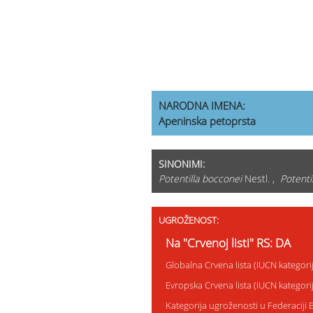
NARODNA IMENA:
Apeninska petoprsta
SINONIMI:
Potentilla bocconei
Nestl. ,
Potentil
UGROŽENOST:
Na "Crvenoj listi" RS: DA
Globalna Crvena lista (IUCN kategor
Evropska Crvena lista (IUCN kategor
Kategorija ugroženosti u Federaciji 