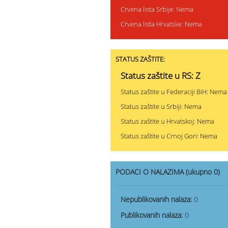
Crvena lista Srbije: Nema
Crvena lista Hrvatske: Nema
STATUS ZAŠTITE:
Status zaštite u RS: Z
Status zaštite u Federaciji BiH: Nema
Status zaštite u Srbiji: Nema
Status zaštite u Hrvatskoj: Nema
Status zaštite u Crnoj Gori: Nema
PODACI O NALAZIMA (ukupno 0)
Nepublikovanih nalaza:
0
Publikovanih nalaza:
0