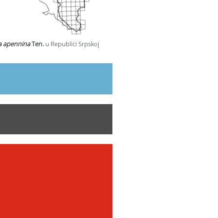
la apennina
Ten.
u Republici Srpskoj