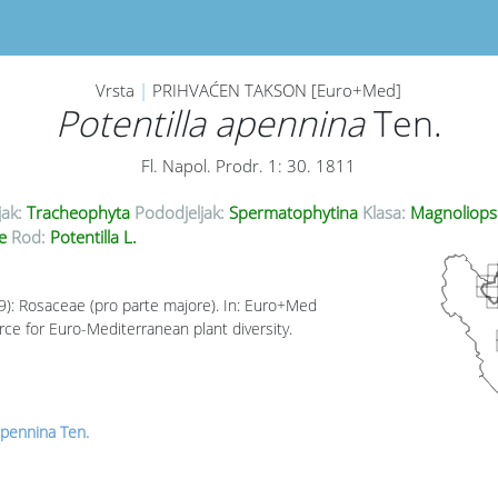
Vrsta
|
PRIHVAĆEN TAKSON [Euro+Med]
Potentilla apennina
Ten.
Fl. Napol. Prodr. 1: 30. 1811
jak:
Tracheophyta
Pododjeljak:
Spermatophytina
Klasa:
Magnoliops
ae
Rod:
Potentilla L.
09): Rosaceae (pro parte majore). In: Euro+Med
rce for Euro-Mediterranean plant diversity.
apennina Ten.