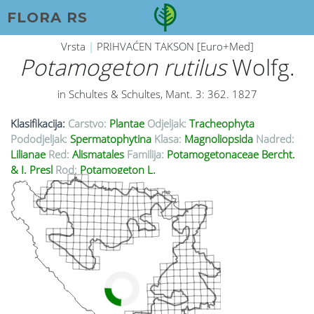
FLORA RS
Vrsta
|
PRIHVAĆEN TAKSON [Euro+Med]
Potamogeton rutilus
Wolfg.
in Schultes & Schultes, Mant. 3: 362. 1827
Klasifikacija:
Carstvo:
Plantae
Odjeljak:
Tracheophyta
Pododjeljak:
Spermatophytina
Klasa:
Magnoliopsida
Nadred:
Lilianae
Red:
Alismatales
Familija:
Potamogetonaceae Bercht.
& J. Presl
Rod:
Potamogeton L.