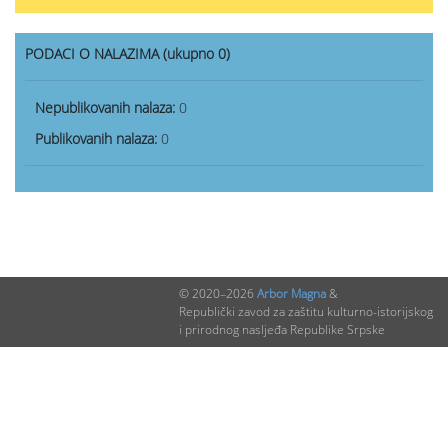
PODACI O NALAZIMA (ukupno 0)
Nepublikovanih nalaza:
0
Publikovanih nalaza:
0
© 2020–2026
Arbor Magna
&
Republički zavod za zaštitu kulturno-istorijskog
i prirodnog nasljeđa Republike Srpske