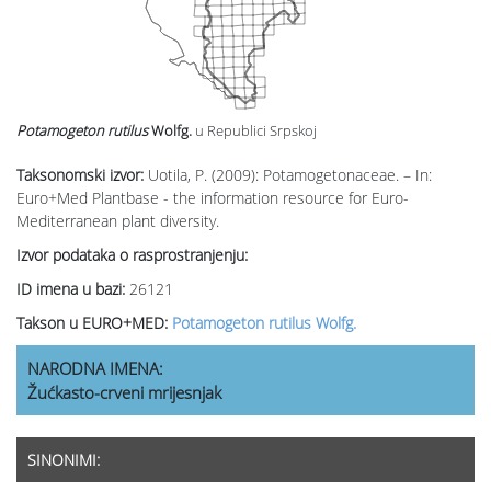
Potamogeton rutilus
Wolfg.
u Republici Srpskoj
Taksonomski izvor:
Uotila, P. (2009): Potamogetonaceae. – In:
Euro+Med Plantbase - the information resource for Euro-
Mediterranean plant diversity.
Izvor podataka o rasprostranjenju:
ID imena u bazi:
26121
Takson u EURO+MED:
Potamogeton rutilus Wolfg.
NARODNA IMENA:
Žućkasto-crveni mrijesnjak
SINONIMI: