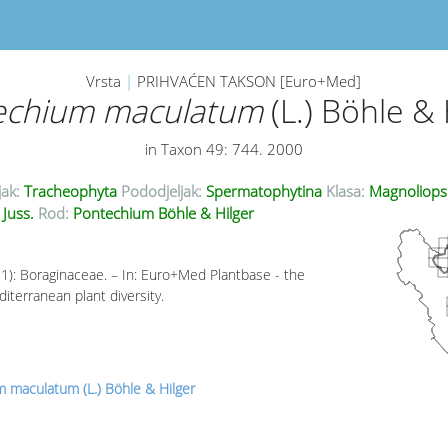
Vrsta
|
PRIHVAĆEN TAKSON [Euro+Med]
echium maculatum
(L.) Böhle & 
in Taxon 49: 744. 2000
jak:
Tracheophyta
Pododjeljak:
Spermatophytina
Klasa:
Magnoliops
 Juss.
Rod:
Pontechium Böhle & Hilger
11): Boraginaceae. – In: Euro+Med Plantbase - the
iterranean plant diversity.
 maculatum (L.) Böhle & Hilger