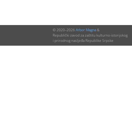
© 2020–2026
Arbor Magna
&
Republički zavod za zaštitu kulturno-istorijskog
i prirodnog nasljeđa Republike Srpske