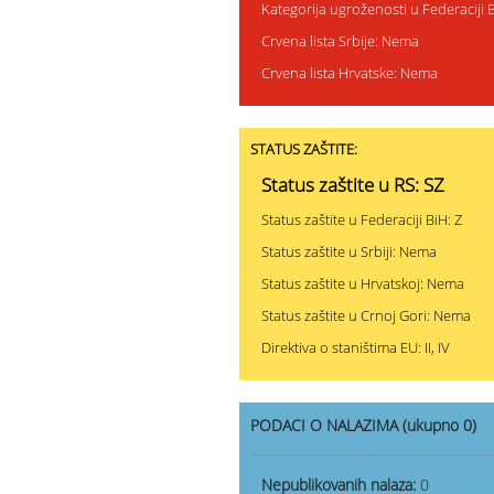
Kategorija ugroženosti u Federaciji 
Crvena lista Srbije: Nema
Crvena lista Hrvatske: Nema
STATUS ZAŠTITE:
Status zaštite u RS: SZ
Status zaštite u Federaciji BiH: Z
Status zaštite u Srbiji: Nema
Status zaštite u Hrvatskoj: Nema
Status zaštite u Crnoj Gori: Nema
Direktiva o staništima EU: II, IV
PODACI O NALAZIMA (ukupno 0)
Nepublikovanih nalaza:
0