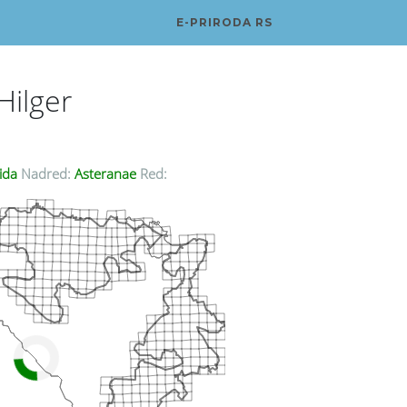
E-PRIRODA RS
Hilger
ida
Nadred:
Asteranae
Red: