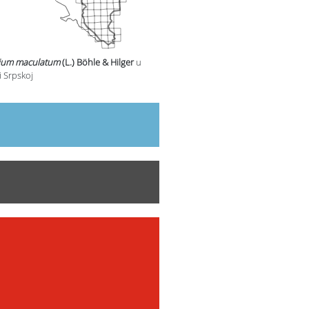
ium maculatum
(L.) Böhle & Hilger
u
i Srpskoj