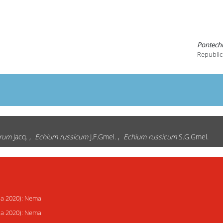
Pontech
Republic
brum
Jacq. ,
Echium russicum
J.F.Gmel. ,
Echium russicum
S.G.Gmel.
ija 2020): Nema
ija 2020): Nema