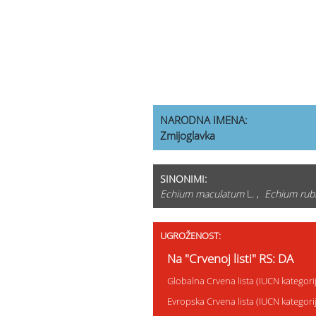
NARODNA IMENA:
Zmijoglavka
SINONIMI:
Echium maculatum
L. ,
Echium ru
UGROŽENOST:
Na "Crvenoj listi" RS: DA
Globalna Crvena lista (IUCN kategor
Evropska Crvena lista (IUCN kategor