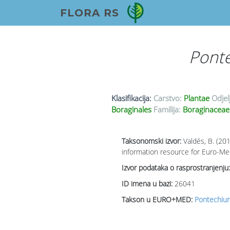
FLORA RS
Pont
Klasifikacija:
Carstvo:
Plantae
Odjel
Boraginales
Familija:
Boraginaceae
Taksonomski izvor:
Valdés, B. (20
information resource for Euro-Med
Izvor podataka o rasprostranjenju:
ID imena u bazi:
26041
Takson u EURO+MED:
Pontechium