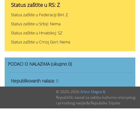
Status zaštite u RS: Z
Status zaštite u Federaciji BiH: Z
Status zaštite u Srbiji: Nema
Status zaštite u Hrvatskoj: SZ
Status zaštite u Crnoj Gori: Nema
PODACI O NALAZIMA (ukupno 0)
Nepublikovanih nalaza:
0
Publikovanih nalaza:
0
© 2020–2026
Arbor Magna
&
Republički zavod za zaštitu kulturno-istorijskog
i prirodnog nasljeđa Republike Srpske