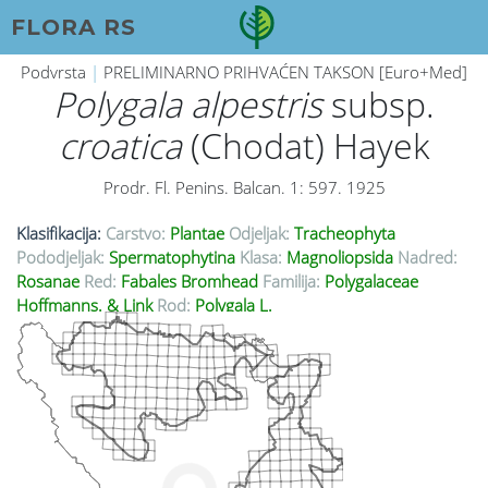
FLORA RS
Podvrsta
|
PRELIMINARNO PRIHVAĆEN TAKSON [Euro+Med]
Polygala alpestris
subsp.
croatica
(Chodat) Hayek
Prodr. Fl. Penins. Balcan. 1: 597. 1925
Klasifikacija:
Carstvo:
Plantae
Odjeljak:
Tracheophyta
Pododjeljak:
Spermatophytina
Klasa:
Magnoliopsida
Nadred:
Rosanae
Red:
Fabales Bromhead
Familija:
Polygalaceae
Hoffmanns. & Link
Rod:
Polygala L.