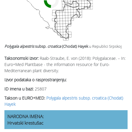
Polygala alpestris
subsp.
croatica
(Chodat) Hayek
u Republici Srpskoj
Taksonomski izvor:
Raab-Straube, E. von (2018): Polygalaceae. – In:
Euro+Med Plantbase - the information resource for Euro-
Mediterranean plant diversity.
Izvor podataka o rasprostranjenju:
ID imena u bazi:
25807
Takson u EURO+MED:
Polygala alpestris subsp. croatica (Chodat)
Hayek
NARODNA IMENA:
Hrvatski krestušac