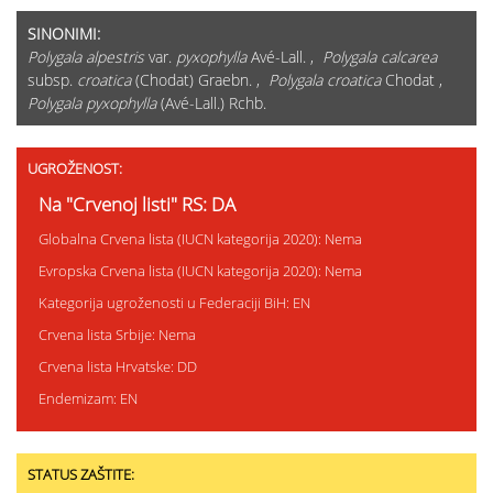
SINONIMI:
Polygala alpestris
var.
pyxophylla
Avé-Lall. ,
Polygala calcarea
subsp.
croatica
(Chodat) Graebn. ,
Polygala croatica
Chodat ,
Polygala pyxophylla
(Avé-Lall.) Rchb.
UGROŽENOST:
Na "Crvenoj listi" RS: DA
Globalna Crvena lista (IUCN kategorija 2020): Nema
Evropska Crvena lista (IUCN kategorija 2020): Nema
Kategorija ugroženosti u Federaciji BiH: EN
Crvena lista Srbije: Nema
Crvena lista Hrvatske: DD
Endemizam: EN
STATUS ZAŠTITE: