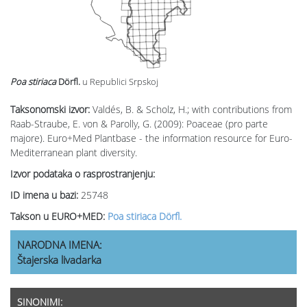
Poa stiriaca
Dörfl.
u Republici Srpskoj
Taksonomski izvor:
Valdés, B. & Scholz, H.; with contributions from
Raab-Straube, E. von & Parolly, G. (2009): Poaceae (pro parte
majore). Euro+Med Plantbase - the information resource for Euro-
Mediterranean plant diversity.
Izvor podataka o rasprostranjenju:
ID imena u bazi:
25748
Takson u EURO+MED:
Poa stiriaca Dörfl.
NARODNA IMENA:
Štajerska livadarka
SINONIMI: