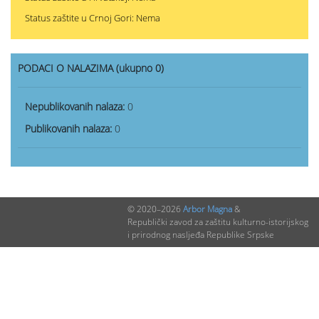
Status zaštite u Crnoj Gori: Nema
PODACI O NALAZIMA (ukupno 0)
Nepublikovanih nalaza:
0
Publikovanih nalaza:
0
© 2020–2026
Arbor Magna
&
Republički zavod za zaštitu kulturno-istorijskog
i prirodnog nasljeđa Republike Srpske