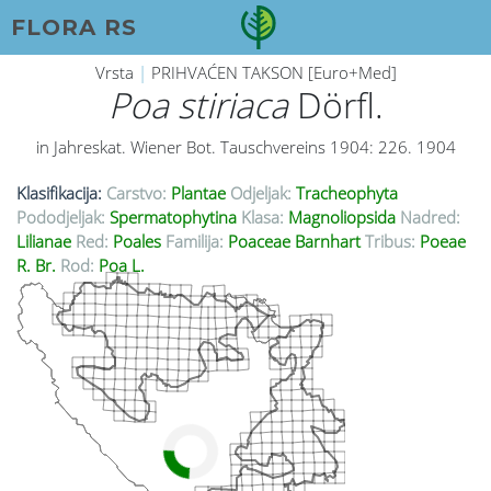
FLORA RS
Vrsta
|
PRIHVAĆEN TAKSON [Euro+Med]
Poa stiriaca
Dörfl.
in Jahreskat. Wiener Bot. Tauschvereins 1904: 226. 1904
Klasifikacija:
Carstvo:
Plantae
Odjeljak:
Tracheophyta
Pododjeljak:
Spermatophytina
Klasa:
Magnoliopsida
Nadred:
Lilianae
Red:
Poales
Familija:
Poaceae Barnhart
Tribus:
Poeae
R. Br.
Rod:
Poa L.