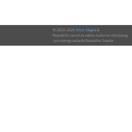
© 2020–2026
Arbor Magna
&
Republički zavod za zaštitu kulturno-istorijskog
i prirodnog nasljeđa Republike Srpske