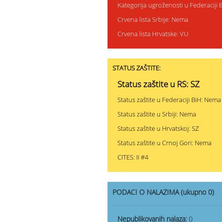
Kategorija ugroženosti u Federaciji 
Crvena lista Srbije: Nema
Crvena lista Hrvatske: VU
STATUS ZAŠTITE:
Status zaštite u RS: SZ
Status zaštite u Federaciji BiH: Nema
Status zaštite u Srbiji: Nema
Status zaštite u Hrvatskoj: SZ
Status zaštite u Crnoj Gori: Nema
CITES: II #4
PODACI O NALAZIMA (ukupno 0)
Nepublikovanih nalaza:
0