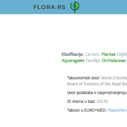
FLORA RS
Klasifikacija:
Carstvo:
Plantae
Odjel
Asparagales
Familija:
Orchidaceae
Taksonomski izvor:
World Checklis
Board of Trustees of the Royal Bo
Izvor podataka o rasprostranjenju:
ID imena u bazi:
25570
Takson u EURO+MED:
Platanthera 