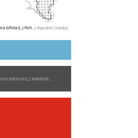
ra bifolia
(L.) Rich.
u Republici Srpskoj
rium bifolium
(L.) Wahlenb. ,