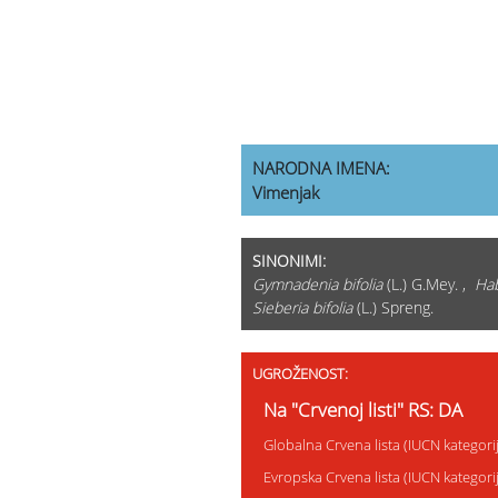
NARODNA IMENA:
Vimenjak
SINONIMI:
Gymnadenia bifolia
(L.) G.Mey. ,
Hab
Sieberia bifolia
(L.) Spreng.
UGROŽENOST:
Na "Crvenoj listi" RS: DA
Globalna Crvena lista (IUCN kategor
Evropska Crvena lista (IUCN kategor