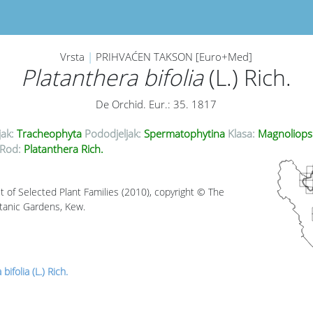
Vrsta
|
PRIHVAĆEN TAKSON [Euro+Med]
Platanthera bifolia
(L.) Rich.
De Orchid. Eur.: 35. 1817
jak:
Tracheophyta
Pododjeljak:
Spermatophytina
Klasa:
Magnoliops
Rod:
Platanthera Rich.
t of Selected Plant Families (2010), copyright © The
tanic Gardens, Kew.
bifolia (L.) Rich.