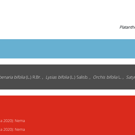
Platanthe
enaria bifolia
(L.) R.Br. ,
Lysias bifolia
(L.) Salisb. ,
Orchis bifolia
L. ,
Saty
ija 2020): Nema
ija 2020): Nema