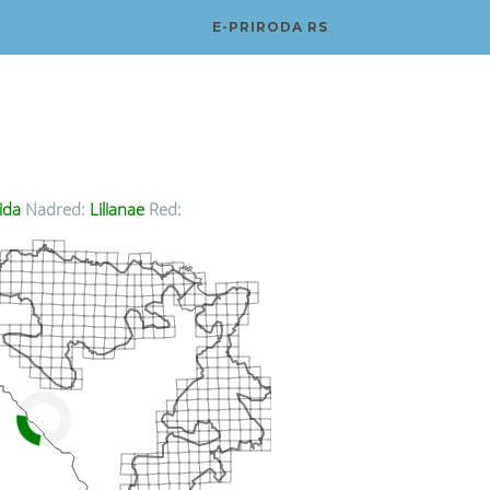
E-PRIRODA RS
ida
Nadred:
Lilianae
Red: