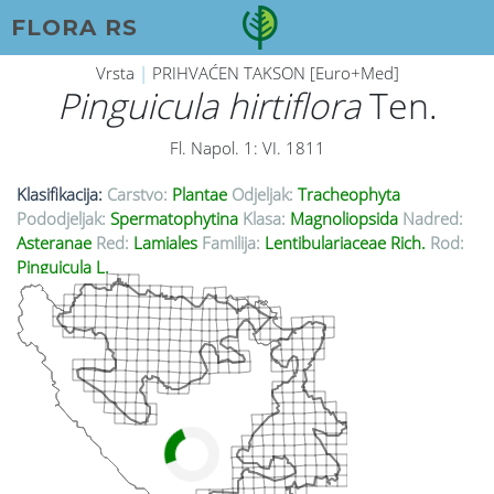
FLORA RS
Vrsta
|
PRIHVAĆEN TAKSON [Euro+Med]
Pinguicula hirtiflora
Ten.
Fl. Napol. 1: VI. 1811
Klasifikacija:
Carstvo:
Plantae
Odjeljak:
Tracheophyta
Pododjeljak:
Spermatophytina
Klasa:
Magnoliopsida
Nadred:
Asteranae
Red:
Lamiales
Familija:
Lentibulariaceae Rich.
Rod:
Pinguicula L.