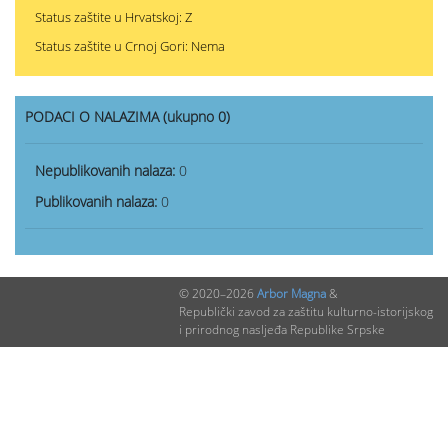
Status zaštite u Hrvatskoj: Z
Status zaštite u Crnoj Gori: Nema
PODACI O NALAZIMA (ukupno 0)
Nepublikovanih nalaza:
0
Publikovanih nalaza:
0
© 2020–2026
Arbor Magna
&
Republički zavod za zaštitu kulturno-istorijskog
i prirodnog nasljeđa Republike Srpske