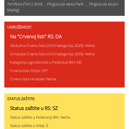
hirtiflora
(Ten.) Strid ,
Pinguicula laeta
Pant. ,
Pinguicula louisii
Markgr.
UGROŽENOST:
Na "Crvenoj listi" RS: DA
Globalna Crvena lista (IUCN kategorija 2020): Nema
Evropska Crvena lista (IUCN kategorija 2020): Nema
Kategorija ugroženosti u Federaciji BiH: DD
Crvena lista Srbije: CR?
Crvena lista Hrvatske: Nema
STATUS ZAŠTITE:
Status zaštite u RS: SZ
Status zaštite u Federaciji BiH: Nema
Status zaštite u Srbiji: Z