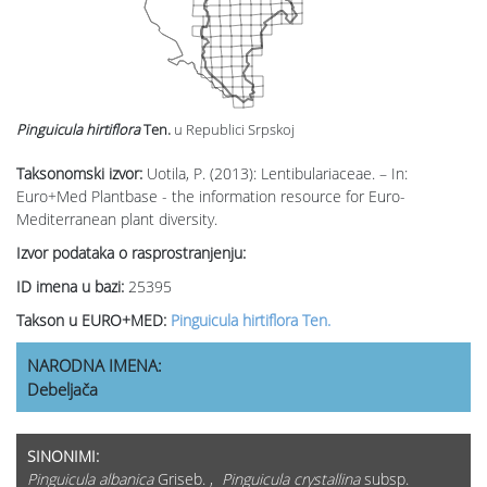
Pinguicula hirtiflora
Ten.
u Republici Srpskoj
Taksonomski izvor:
Uotila, P. (2013): Lentibulariaceae. – In:
Euro+Med Plantbase - the information resource for Euro-
Mediterranean plant diversity.
Izvor podataka o rasprostranjenju:
ID imena u bazi:
25395
Takson u EURO+MED:
Pinguicula hirtiflora Ten.
NARODNA IMENA:
Debeljača
SINONIMI:
Pinguicula albanica
Griseb. ,
Pinguicula crystallina
subsp.