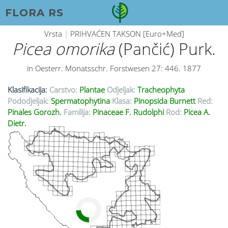
FLORA RS
Vrsta
|
PRIHVAĆEN TAKSON [Euro+Med]
Picea omorika
(Pančić) Purk.
in Oesterr. Monatsschr. Forstwesen 27: 446. 1877
Klasifikacija:
Carstvo:
Plantae
Odjeljak:
Tracheophyta
Pododjeljak:
Spermatophytina
Klasa:
Pinopsida Burnett
Red:
Pinales Gorozh.
Familija:
Pinaceae F. Rudolphi
Rod:
Picea A.
Dietr.