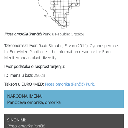
Picea omorika
(Pančić) Purk.
u Republici Srpskoj
Taksonomski izvor:
Raab-Straube, E. von (2014): Gymnospermae. –
In: Euro+Med Plantbase - the information resource for Euro-
Mediterranean plant diversity.
Izvor podataka o rasprostranjenju:
ID imena u bazi:
25023
Takson u EURO+MED:
Picea omorika (Pančić) Purk.
NARODNA IMENA:
Pančićeva omorika, omorika
SINONIMI:
Pinus omorika
Pančić