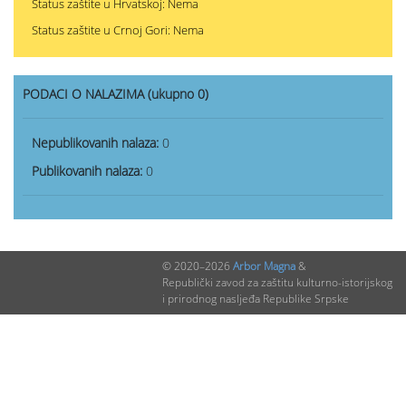
Status zaštite u Hrvatskoj: Nema
Status zaštite u Crnoj Gori: Nema
PODACI O NALAZIMA (ukupno 0)
Nepublikovanih nalaza:
0
Publikovanih nalaza:
0
© 2020–2026
Arbor Magna
&
Republički zavod za zaštitu kulturno-istorijskog
i prirodnog nasljeđa Republike Srpske