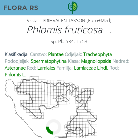
FLORA RS
Vrsta
|
PRIHVAĆEN TAKSON [Euro+Med]
Phlomis fruticosa
L.
Sp. Pl.: 584. 1753
Klasifikacija:
Carstvo:
Plantae
Odjeljak:
Tracheophyta
Pododjeljak:
Spermatophytina
Klasa:
Magnoliopsida
Nadred:
Asteranae
Red:
Lamiales
Familija:
Lamiaceae Lindl.
Rod:
Phlomis L.