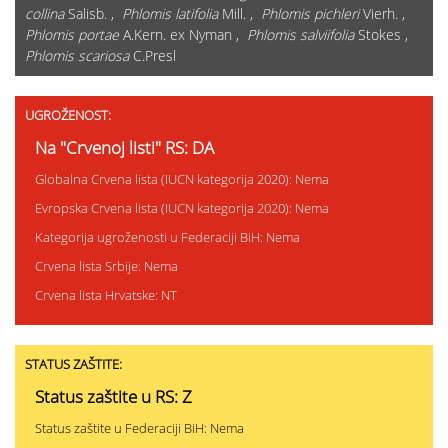
collina
Salisb. ,
Phlomis latifolia
Mill. ,
Phlomis pichleri
Vierh. ,
Phlomis portae
A.Kern. ex Nyman ,
Phlomis salviifolia
Stokes ,
Phlomis scariosa
C.Presl
UGROŽENOST:
Na "Crvenoj listi" RS: DA
Globalna Crvena lista (IUCN kategorija 2020): Nema
Evropska Crvena lista (IUCN kategorija 2020): Nema
Kategorija ugroženosti u Federaciji BiH: Nema
Crvena lista Srbije: Nema
Crvena lista Hrvatske: NT
STATUS ZAŠTITE:
Status zaštite u RS: Z
Status zaštite u Federaciji BiH: Nema