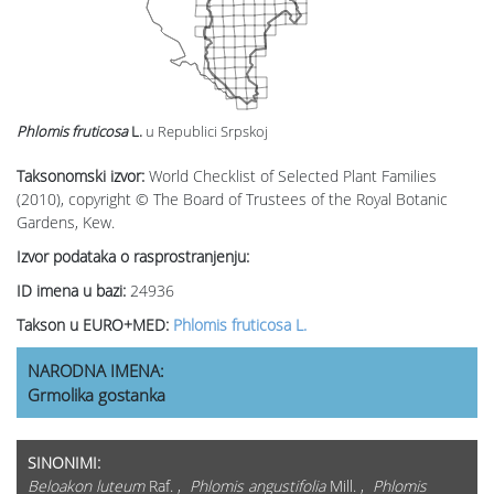
Phlomis fruticosa
L.
u Republici Srpskoj
Taksonomski izvor:
World Checklist of Selected Plant Families
(2010), copyright © The Board of Trustees of the Royal Botanic
Gardens, Kew.
Izvor podataka o rasprostranjenju:
ID imena u bazi:
24936
Takson u EURO+MED:
Phlomis fruticosa L.
NARODNA IMENA:
Grmolika gostanka
SINONIMI:
Beloakon luteum
Raf. ,
Phlomis angustifolia
Mill. ,
Phlomis