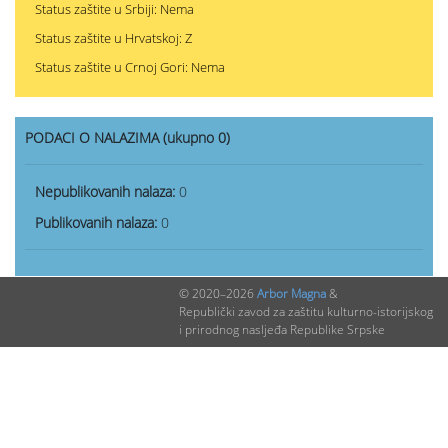
Status zaštite u Srbiji: Nema
Status zaštite u Hrvatskoj: Z
Status zaštite u Crnoj Gori: Nema
PODACI O NALAZIMA (ukupno 0)
Nepublikovanih nalaza:
0
Publikovanih nalaza:
0
© 2020–2026
Arbor Magna
&
Republički zavod za zaštitu kulturno-istorijskog
i prirodnog nasljeđa Republike Srpske