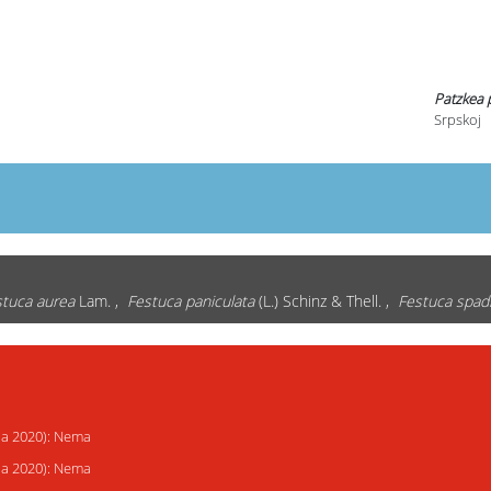
Patzkea 
Srpskoj
tuca aurea
Lam. ,
Festuca paniculata
(L.) Schinz & Thell. ,
Festuca spad
ija 2020): Nema
ija 2020): Nema