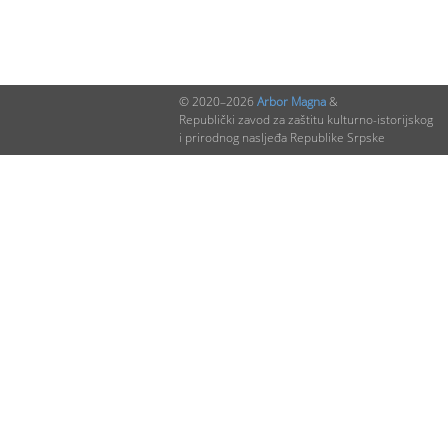
© 2020–2026
Arbor Magna
&
Republički zavod za zaštitu kulturno-istorijskog
i prirodnog nasljeđa Republike Srpske