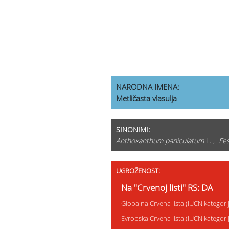
NARODNA IMENA:
Metličasta vlasulja
SINONIMI:
Anthoxanthum paniculatum
L. ,
Fes
UGROŽENOST:
Na "Crvenoj listi" RS: DA
Globalna Crvena lista (IUCN kategor
Evropska Crvena lista (IUCN kategor