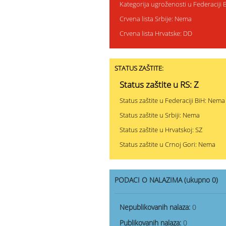
Kategorija ugroženosti u Federaciji
Crvena lista Srbije: Nema
Crvena lista Hrvatske: DD
STATUS ZAŠTITE:
Status zaštite u RS: Z
Status zaštite u Federaciji BiH: Nema
Status zaštite u Srbiji: Nema
Status zaštite u Hrvatskoj: SZ
Status zaštite u Crnoj Gori: Nema
PODACI O NALAZIMA (ukupno 0)
Nepublikovanih nalaza:
0
Publikovanih nalaza:
0