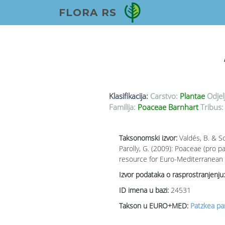
FLORA RS
Klasifikacija:
Carstvo:
Plantae
Odjel
Familija:
Poaceae Barnhart
Tribus:
Taksonomski izvor:
Valdés, B. & S
Parolly, G. (2009): Poaceae (pro 
resource for Euro-Mediterranean p
Izvor podataka o rasprostranjenju:
ID imena u bazi:
24531
Takson u EURO+MED:
Patzkea pan