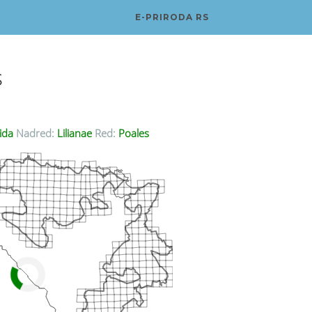
E-PRIRODA RS
s
ida
Nadred:
Lilianae
Red:
Poales