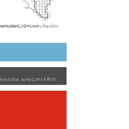
paniculata
(L.) G.H.Loos
u Republici
icea
subsp.
aurea
(Lam.) K.Richt.