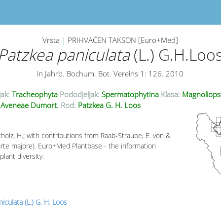
Vrsta
|
PRIHVAĆEN TAKSON [Euro+Med]
Patzkea paniculata
(L.) G.H.Loo
in Jahrb. Bochum. Bot. Vereins 1: 126. 2010
jak:
Tracheophyta
Pododjeljak:
Spermatophytina
Klasa:
Magnoliops
Aveneae Dumort.
Rod:
Patzkea G. H. Loos
cholz, H.; with contributions from Raab-Straube, E. von &
parte majore). Euro+Med Plantbase - the information
lant diversity.
iculata (L.) G. H. Loos