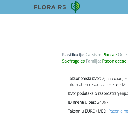
FLORA RS
Klasifikacija:
Carstvo:
Plantae
Odjel
Saxifragales
Familija:
Paeoniaceae 
Taksonomski izvor:
Aghababian, M.
information resource for Euro-Med
Izvor podataka o rasprostranjenju:
ID imena u bazi:
24397
Takson u EURO+MED:
Paeonia mas