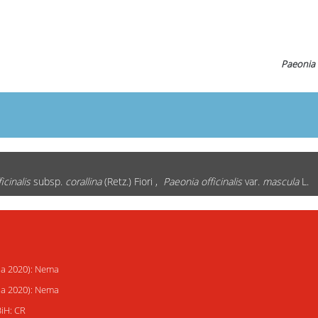
Paeonia
icinalis
subsp.
corallina
(Retz.) Fiori ,
Paeonia officinalis
var.
mascula
L.
ija 2020): Nema
ija 2020): Nema
BiH: CR