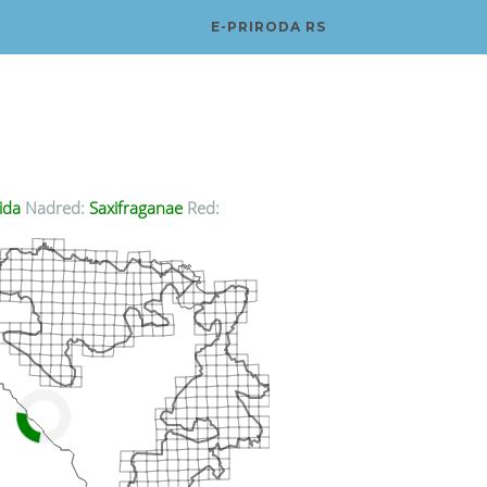
E-PRIRODA RS
ida
Nadred:
Saxifraganae
Red: