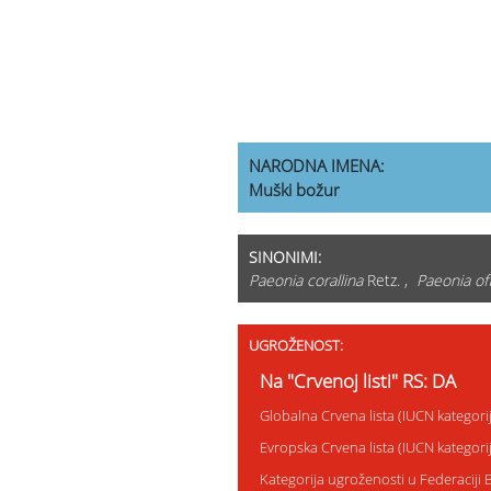
NARODNA IMENA:
Muški božur
SINONIMI:
Paeonia corallina
Retz. ,
Paeonia off
UGROŽENOST:
Na "Crvenoj listi" RS: DA
Globalna Crvena lista (IUCN kategor
Evropska Crvena lista (IUCN kategor
Kategorija ugroženosti u Federaciji 