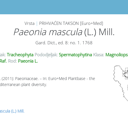
Vrsta
|
PRIHVAĆEN TAKSON [Euro+Med]
Paeonia mascula
(L.) Mill.
Gard. Dict., ed. 8: no. 1. 1768
jak:
Tracheophyta
Pododjeljak:
Spermatophytina
Klasa:
Magnoliops
Raf.
Rod:
Paeonia L.
 (2011): Paeoniaceae. – In: Euro+Med Plantbase - the
iterranean plant diversity.
cula (L.) Mill.