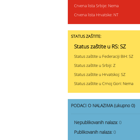
Crvena lista Srbije: Nema
Crvena lista Hrvatske: NT
STATUS ZAŠTITE:
Status zaštite u RS: SZ
Status zaštite u Federaciji BiH: SZ
Status zaštite u Srbiji: Z
Status zaštite u Hrvatskoj: SZ
Status zaštite u Crnoj Gori: Nema
PODACI O NALAZIMA (ukupno 0)
Nepublikovanih nalaza:
0
Publikovanih nalaza:
0