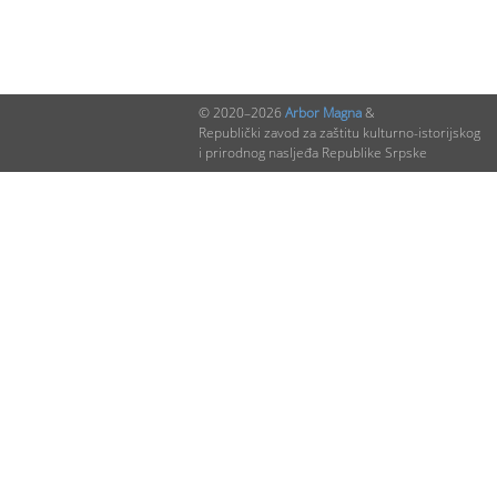
© 2020–2026
Arbor Magna
&
Republički zavod za zaštitu kulturno-istorijskog
i prirodnog nasljeđa Republike Srpske