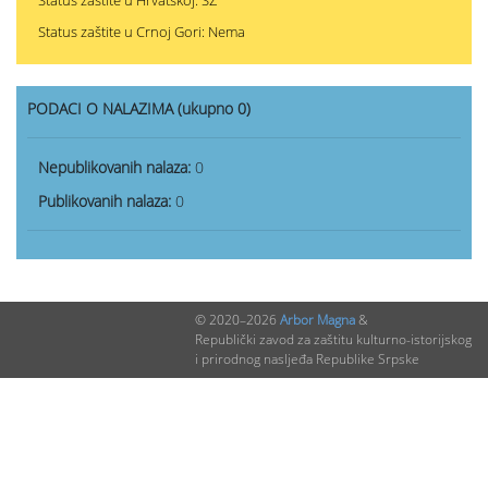
Status zaštite u Hrvatskoj: SZ
Status zaštite u Crnoj Gori: Nema
PODACI O NALAZIMA (ukupno 0)
Nepublikovanih nalaza:
0
Publikovanih nalaza:
0
© 2020–2026
Arbor Magna
&
Republički zavod za zaštitu kulturno-istorijskog
i prirodnog nasljeđa Republike Srpske