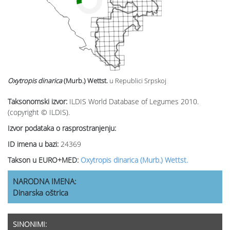
Oxytropis dinarica
(Murb.) Wettst.
u Republici Srpskoj
Taksonomski izvor:
ILDIS World Database of Legumes 2010.
(copyright © ILDIS).
Izvor podataka o rasprostranjenju:
ID imena u bazi:
24369
Takson u EURO+MED:
Oxytropis dinarica (Murb.) Wettst.
NARODNA IMENA:
Dinarska oštrica
SINONIMI: