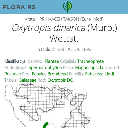
FLORA RS
Vrsta
|
PRIHVAĆEN TAKSON [Euro+Med]
Oxytropis dinarica
(Murb.)
Wettst.
in Biblioth. Bot. 26: 39. 1892
Klasifikacija:
Carstvo:
Plantae
Odjeljak:
Tracheophyta
Pododjeljak:
Spermatophytina
Klasa:
Magnoliopsida
Nadred:
Rosanae
Red:
Fabales Bromhead
Familija:
Fabaceae Lindl.
Tribus:
Galegeae
Rod:
Oxytropis DC.