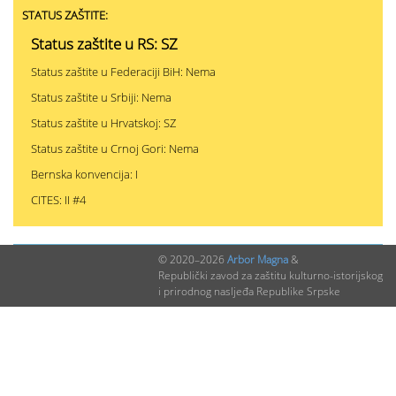
STATUS ZAŠTITE:
Status zaštite u RS: SZ
Status zaštite u Federaciji BiH: Nema
Status zaštite u Srbiji: Nema
Status zaštite u Hrvatskoj: SZ
Status zaštite u Crnoj Gori: Nema
Bernska konvencija: I
CITES: II #4
© 2020–2026
Arbor Magna
&
PODACI O NALAZIMA (ukupno 0)
Republički zavod za zaštitu kulturno-istorijskog
i prirodnog nasljeđa Republike Srpske
Nepublikovanih nalaza:
0
Publikovanih nalaza:
0