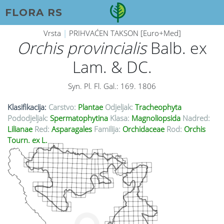
FLORA RS
Vrsta
|
PRIHVAĆEN TAKSON [Euro+Med]
Orchis provincialis
Balb. ex
Lam. & DC.
Syn. Pl. Fl. Gal.: 169. 1806
Klasifikacija:
Carstvo:
Plantae
Odjeljak:
Tracheophyta
Pododjeljak:
Spermatophytina
Klasa:
Magnoliopsida
Nadred:
Lilianae
Red:
Asparagales
Familija:
Orchidaceae
Rod:
Orchis
Tourn. ex L.