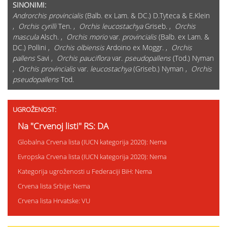
SINONIMI:
Androrchis provincialis
(Balb. ex Lam. & DC.) D.Tyteca & E.Klein
,
Orchis cyrilli
Ten. ,
Orchis leucostachya
Griseb. ,
Orchis
mascula
Alsch. ,
Orchis morio
var.
provincialis
(Balb. ex Lam. &
DC.) Pollini ,
Orchis olbiensis
Ardoino ex Moggr. ,
Orchis
pallens
Savi ,
Orchis pauciflora
var.
pseudopallens
(Tod.) Nyman
,
Orchis provincialis
var.
leucostachya
(Griseb.) Nyman ,
Orchis
pseudopallens
Tod.
UGROŽENOST:
Na "Crvenoj listi" RS: DA
Globalna Crvena lista (IUCN kategorija 2020): Nema
Evropska Crvena lista (IUCN kategorija 2020): Nema
Kategorija ugroženosti u Federaciji BiH: Nema
Crvena lista Srbije: Nema
Crvena lista Hrvatske: VU