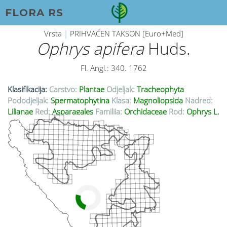
FLORA RS
Vrsta
|
PRIHVAĆEN TAKSON [Euro+Med]
Ophrys apifera
Huds.
Fl. Angl.: 340. 1762
Klasifikacija:
Carstvo:
Plantae
Odjeljak:
Tracheophyta
Pododjeljak:
Spermatophytina
Klasa:
Magnoliopsida
Nadred:
Lilianae
Red:
Asparagales
Familija:
Orchidaceae
Rod:
Ophrys L.