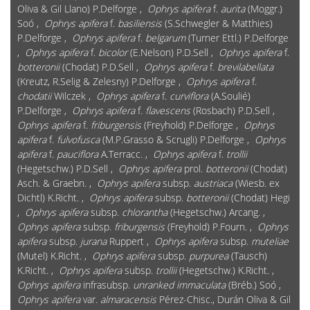
Oliva & Gil Llano) P.Delforge ,
Ophrys apifera
f.
aurita
(Moggr.)
Soó ,
Ophrys apifera
f.
basiliensis
(S.Schwegler & Matthies)
P.Delforge ,
Ophrys apifera
f.
belgarum
(Turner Ettl.) P.Delforge
,
Ophrys apifera
f.
bicolor
(E.Nelson) P.D.Sell ,
Ophrys apifera
f.
botteronii
(Chodat) P.D.Sell ,
Ophrys apifera
f.
brevilabellata
(Kreutz, R.Selig & Zelesny) P.Delforge ,
Ophrys apifera
f.
chodatii
Wilczek ,
Ophrys apifera
f.
curviflora
(A.Soulié)
P.Delforge ,
Ophrys apifera
f.
flavescens
(Rosbach) P.D.Sell ,
Ophrys apifera
f.
friburgensis
(Freyhold) P.Delforge ,
Ophrys
apifera
f.
fulvofusca
(M.P.Grasso & Scrugli) P.Delforge ,
Ophrys
apifera
f.
pauciflora
A.Terracc. ,
Ophrys apifera
f.
trollii
(Hegetschw.) P.D.Sell ,
Ophrys apifera
prol.
botteronii
(Chodat)
Asch. & Graebn. ,
Ophrys apifera
subsp.
austriaca
(Wiesb. ex
Dichtl) K.Richt. ,
Ophrys apifera
subsp.
botteronii
(Chodat) Hegi
,
Ophrys apifera
subsp.
chlorantha
(Hegetschw.) Arcang. ,
Ophrys apifera
subsp.
friburgensis
(Freyhold) P.Fourn. ,
Ophrys
apifera
subsp.
jurana
Ruppert ,
Ophrys apifera
subsp.
muteliae
(Mutel) K.Richt. ,
Ophrys apifera
subsp.
purpurea
(Tausch)
K.Richt. ,
Ophrys apifera
subsp.
trollii
(Hegetschw.) K.Richt. ,
Ophrys apifera
infrasubsp.
unranked immaculata
(Bréb.) Soó ,
Ophrys apifera
var.
almaracensis
Pérez-Chisc., Durán Oliva & Gil