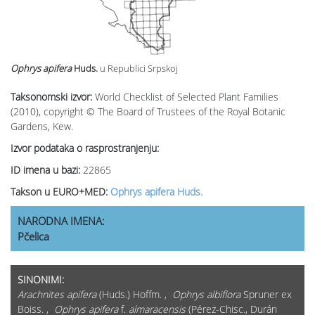
Ophrys apifera
Huds.
u Republici Srpskoj
Taksonomski izvor:
World Checklist of Selected Plant Families
(2010), copyright © The Board of Trustees of the Royal Botanic
Gardens, Kew.
Izvor podataka o rasprostranjenju:
ID imena u bazi:
22865
Takson u EURO+MED:
Ophrys apifera Huds.
NARODNA IMENA:
Pčelica
SINONIMI:
Arachnites apifera
(Huds.) Hoffm. ,
Ophrys albiflora
Spruner ex
Boiss. ,
Ophrys apifera
f.
almaracensis
(Pérez-Chisc., Durán