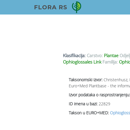
FLORA RS
Klasifikacija:
Carstvo:
Plantae
Odjel
Ophioglossales Link
Familija:
Ophio
Taksonomski izvor:
Christenhusz, 
Euro+Med Plantbase - the informat
Izvor podataka o rasprostranjenju:
ID imena u bazi:
22829
Takson u EURO+MED:
Ophiogloss