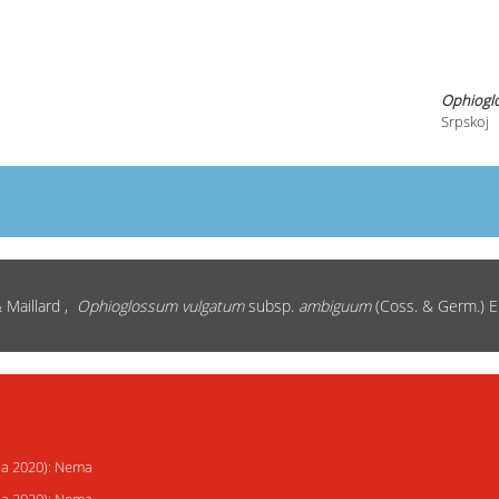
Ophiogl
Srpskoj
 Maillard ,
Ophioglossum vulgatum
subsp.
ambiguum
(Coss. & Germ.) E
ija 2020): Nema