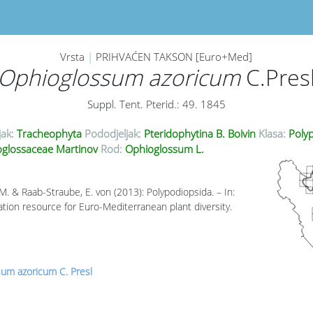
Vrsta
|
PRIHVAĆEN TAKSON [Euro+Med]
Ophioglossum azoricum
C.Pres
Suppl. Tent. Pterid.: 49. 1845
jak:
Tracheophyta
Pododjeljak:
Pteridophytina B. Boivin
Klasa:
Polyp
glossaceae Martinov
Rod:
Ophioglossum L.
M. & Raab-Straube, E. von (2013): Polypodiopsida. – In:
ion resource for Euro-Mediterranean plant diversity.
um azoricum C. Presl