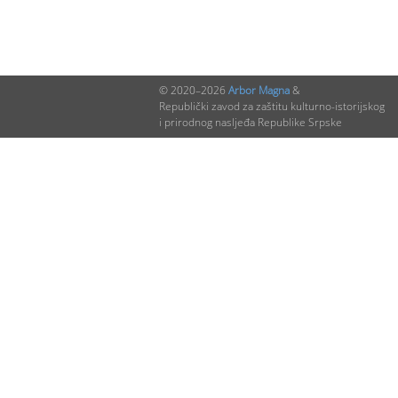
© 2020–2026
Arbor Magna
&
Republički zavod za zaštitu kulturno-istorijskog
i prirodnog nasljeđa Republike Srpske