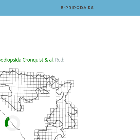
E-PRIRODA RS
l
odiopsida Cronquist & al.
Red: