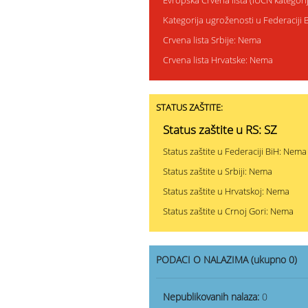
Evropska Crvena lista (IUCN kategor
Kategorija ugroženosti u Federaciji 
Crvena lista Srbije: Nema
Crvena lista Hrvatske: Nema
STATUS ZAŠTITE:
Status zaštite u RS: SZ
Status zaštite u Federaciji BiH: Nema
Status zaštite u Srbiji: Nema
Status zaštite u Hrvatskoj: Nema
Status zaštite u Crnoj Gori: Nema
PODACI O NALAZIMA (ukupno 0)
Nepublikovanih nalaza:
0