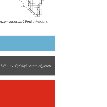
ossum azoricum
C.Presl
u Republici
.F.Warb. ,
Ophioglossum vulgatum