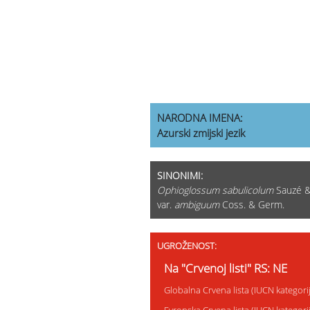
NARODNA IMENA:
Azurski zmijski jezik
SINONIMI:
Ophioglossum sabulicolum
Sauzé &
var.
ambiguum
Coss. & Germ.
UGROŽENOST:
Na "Crvenoj listi" RS: NE
Globalna Crvena lista (IUCN kategor