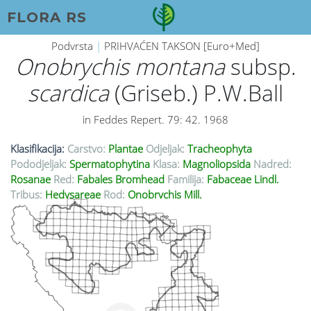
FLORA RS
Podvrsta
|
PRIHVAĆEN TAKSON [Euro+Med]
Onobrychis montana
subsp.
scardica
(Griseb.) P.W.Ball
in Feddes Repert. 79: 42. 1968
Klasifikacija:
Carstvo:
Plantae
Odjeljak:
Tracheophyta
Pododjeljak:
Spermatophytina
Klasa:
Magnoliopsida
Nadred:
Rosanae
Red:
Fabales Bromhead
Familija:
Fabaceae Lindl.
Tribus:
Hedysareae
Rod:
Onobrychis Mill.