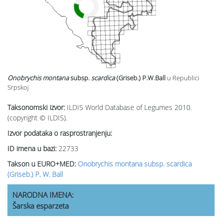
Onobrychis montana
subsp.
scardica
(Griseb.) P.W.Ball
u Republici
Srpskoj
Taksonomski izvor:
ILDIS World Database of Legumes 2010.
(copyright © ILDIS).
Izvor podataka o rasprostranjenju:
ID imena u bazi:
22733
Takson u EURO+MED:
Onobrychis montana subsp. scardica
(Griseb.) P. W. Ball
NARODNA IMENA:
Šarska esparzeta