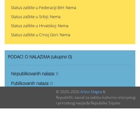
Status zaštite u Federaciji BiH: Nema
Status zaštite u Srbiji: Nema
Status zaštite u Hrvatskoj: Nema
Status zaštite u Crnoj Gori: Nema
PODACI O NALAZIMA (ukupno 0)
Nepublikovanih nalaza:
0
Publikovanih nalaza:
0
© 2020–2026
Arbor Magna
&
Republički zavod za zaštitu kulturno-istorijskog
i prirodnog nasljeđa Republike Srpske