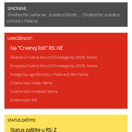
SINONIMI:
Onobrychis sativa
var.
scardica
Griseb. ,
Onobrychis scardica
(Griseb.) Halácsy
UGROŽENOST:
Na "Crvenoj listi" RS: NE
Globalna Crvena lista (IUCN kategorija 2020): Nema
Evropska Crvena lista (IUCN kategorija 2020): Nema
Kategorija ugroženosti u Federaciji BiH: Nema
Crvena lista Srbije: Nema
Crvena lista Hrvatske: Nema
Endemizam: EN
STATUS ZAŠTITE:
Status zaštite u RS: Z