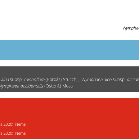
Nymphae
alba
subsp.
minoriflora
(Borbás) Stucchi ,
Nymphaea alba
subsp.
occide
Nymphaea occidentalis
(Ostenf.) Moss
ija 2020): Nema
ija 2020): Nema