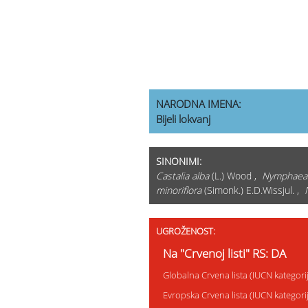
NARODNA IMENA:
Bijeli lokvanj
SINONIMI:
Castalia alba
(L.) Wood ,
Nymphaea 
minoriflora
(Simonk.) E.D.Wissjul. ,
UGROŽENOST:
Na "Crvenoj listi" RS: DA
Globalna Crvena lista (IUCN kategor
Evropska Crvena lista (IUCN kategor