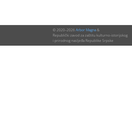
© 2020–2026
Arbor Magna
&
Republički zavod za zaštitu kulturno-istorijskog
i prirodnog nasljeđa Republike Srpske