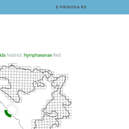
E-PRIRODA RS
ida
Nadred:
Nymphaeanae
Red: