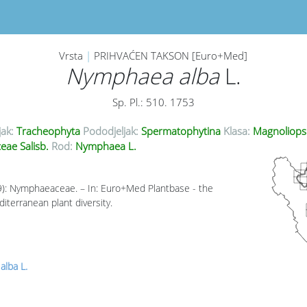
Vrsta
|
PRIHVAĆEN TAKSON [Euro+Med]
Nymphaea alba
L.
Sp. Pl.: 510. 1753
jak:
Tracheophyta
Pododjeljak:
Spermatophytina
Klasa:
Magnoliops
ae Salisb.
Rod:
Nymphaea L.
09): Nymphaeaceae. – In: Euro+Med Plantbase - the
iterranean plant diversity.
lba L.