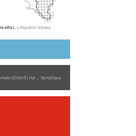
a alba
L.
u Republici Srpskoj
ntalis
(Ostenf.) Hyl. ,
Nymphaea