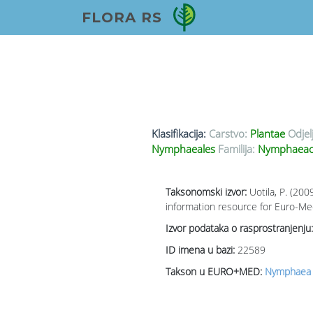
FLORA RS
Klasifikacija:
Carstvo:
Plantae
Odjel
Nymphaeales
Familija:
Nymphaeace
Taksonomski izvor:
Uotila, P. (20
information resource for Euro-Med
Izvor podataka o rasprostranjenju:
ID imena u bazi:
22589
Takson u EURO+MED:
Nymphaea a