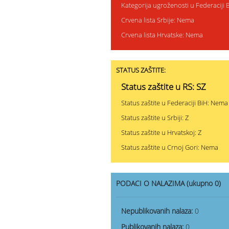
Kategorija ugroženosti u Federaciji 
Crvena lista Srbije: Nema
Crvena lista Hrvatske: Nema
STATUS ZAŠTITE:
Status zaštite u RS: SZ
Status zaštite u Federaciji BiH: Nema
Status zaštite u Srbiji: Z
Status zaštite u Hrvatskoj: Z
Status zaštite u Crnoj Gori: Nema
PODACI O NALAZIMA (ukupno 0)
Nepublikovanih nalaza:
0
Publikovanih nalaza:
0