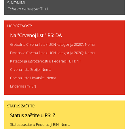
SINONIMI:
Echium petraeum
Tratt.
UGROŽENOST:
Na "Crvenoj listi" RS: DA
Globalna Crvena lista (IUCN kategorija 2020): Nema
Evropska Crvena lista (IUCN kategorija 2020): Nema
Kategorija ugroženosti u Federaciji BiH: NT
Crvena lista Srbije: Nema
Crvena lista Hrvatske: Nema
Endemizam: EN
STATUS ZAŠTITE:
Status zaštite u RS: Z
Status zaštite u Federaciji BiH: Nema