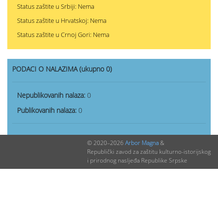
Status zaštite u Srbiji: Nema
Status zaštite u Hrvatskoj: Nema
Status zaštite u Crnoj Gori: Nema
PODACI O NALAZIMA (ukupno 0)
Nepublikovanih nalaza:
0
Publikovanih nalaza:
0
© 2020–2026
Arbor Magna
&
Republički zavod za zaštitu kulturno-istorijskog
i prirodnog nasljeđa Republike Srpske