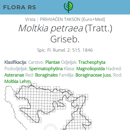
FLORA RS
Vrsta
|
PRIHVAĆEN TAKSON [Euro+Med]
Moltkia petraea
(Tratt.)
Griseb.
Spic. Fl. Rumel. 2: 515. 1846
Klasifikacija:
Carstvo:
Plantae
Odjeljak:
Tracheophyta
Pododjeljak:
Spermatophytina
Klasa:
Magnoliopsida
Nadred:
Asteranae
Red:
Boraginales
Familija:
Boraginaceae Juss.
Rod:
Moltkia Lehm.