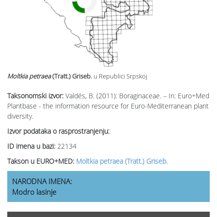
Moltkia petraea
(Tratt.) Griseb.
u Republici Srpskoj
Taksonomski izvor:
Valdés, B. (2011): Boraginaceae. – In: Euro+Med
Plantbase - the information resource for Euro-Mediterranean plant
diversity.
Izvor podataka o rasprostranjenju:
ID imena u bazi:
22134
Takson u EURO+MED:
Moltkia petraea (Tratt.) Griseb.
NARODNA IMENA:
Modro lasinje