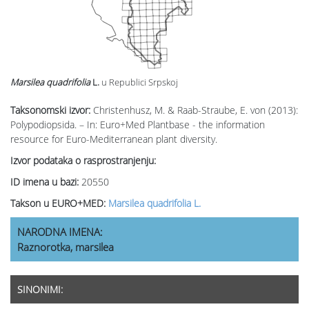
Marsilea quadrifolia
L.
u Republici Srpskoj
Taksonomski izvor:
Christenhusz, M. & Raab-Straube, E. von (2013):
Polypodiopsida. – In: Euro+Med Plantbase - the information
resource for Euro-Mediterranean plant diversity.
Izvor podataka o rasprostranjenju:
ID imena u bazi:
20550
Takson u EURO+MED:
Marsilea quadrifolia L.
NARODNA IMENA:
Raznorotka, marsilea
SINONIMI: