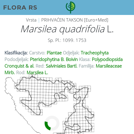
FLORA RS
Vrsta
|
PRIHVAĆEN TAKSON [Euro+Med]
Marsilea quadrifolia
L.
Sp. Pl.: 1099. 1753
Klasifikacija:
Carstvo:
Plantae
Odjeljak:
Tracheophyta
Pododjeljak:
Pteridophytina B. Boivin
Klasa:
Polypodiopsida
Cronquist & al.
Red:
Salviniales Bartl.
Familija:
Marsileaceae
Mirb.
Rod:
Marsilea L.