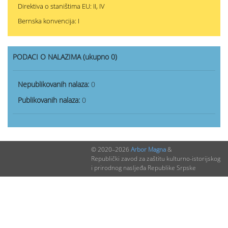
Direktiva o staništima EU: II, IV
Bernska konvencija: I
PODACI O NALAZIMA (ukupno 0)
Nepublikovanih nalaza:
0
Publikovanih nalaza:
0
© 2020–2026
Arbor Magna
&
Republički zavod za zaštitu kulturno-istorijskog
i prirodnog nasljeđa Republike Srpske