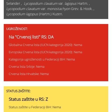
Selander ,
Lycopodium clavatum
var.
lagopus
Hartm. ,
Lycopodium clavatum
var.
monostachyon
Grev. & Hook. ,
Lycopodium lagopus
(Hartm.) Kuzen.
UGROŽENOST:
Na "Crvenoj listi" RS: DA
Globalna Crvena lista (IUCN kategorija 2020): Nema
Evropska Crvena lista (IUCN kategorija 2020): Nema
Kategorija ugroženosti u Federaciji BiH: Nema
Crvena lista Srbije: Nema
Crvena lista Hrvatske: Nema
STATUS ZAŠTITE:
Status zaštite u RS: Z
Status zaštite u Federaciji BiH: Nema