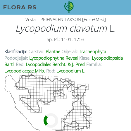
FLORA RS
Vrsta
|
PRIHVAĆEN TAKSON [Euro+Med]
Lycopodium clavatum
L.
Sp. Pl.: 1101. 1753
Klasifikacija:
Carstvo:
Plantae
Odjeljak:
Tracheophyta
Pododjeljak:
Lycopodiophytina Reveal
Klasa:
Lycopodiopsida
Bartl.
Red:
Lycopodiales Bercht. & J. Presl
Familija:
Lycopodiaceae Mirb.
Rod:
Lycopodium L.