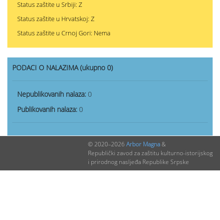
Status zaštite u Srbiji: Z
Status zaštite u Hrvatskoj: Z
Status zaštite u Crnoj Gori: Nema
PODACI O NALAZIMA (ukupno 0)
Nepublikovanih nalaza:
0
Publikovanih nalaza:
0
© 2020–2026
Arbor Magna
&
Republički zavod za zaštitu kulturno-istorijskog
i prirodnog nasljeđa Republike Srpske