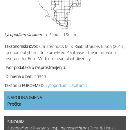
Lycopodium clavatum
L.
u Republici Srpskoj
Taksonomski izvor:
Christenhusz, M. & Raab-Straube, E. von (2013):
Lycopodiophytina. – In: Euro+Med Plantbase - the information
resource for Euro-Mediterranean plant diversity.
Izvor podataka o rasprostranjenju:
ID imena u bazi:
20340
Takson u EURO+MED:
Lycopodium clavatum L.
NARODNA IMENA:
Prečica
SINONIMI:
Lycopodium clavatum
subsp.
monostachyon
(Grev. & Hook.)