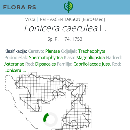
FLORA RS
Vrsta
|
PRIHVAĆEN TAKSON [Euro+Med]
Lonicera caerulea
L.
Sp. Pl.: 174. 1753
Klasifikacija:
Carstvo:
Plantae
Odjeljak:
Tracheophyta
Pododjeljak:
Spermatophytina
Klasa:
Magnoliopsida
Nadred:
Asteranae
Red:
Dipsacales
Familija:
Caprifoliaceae Juss.
Rod:
Lonicera L.