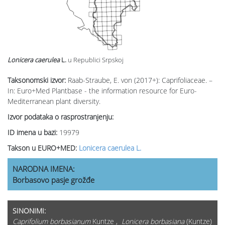
Lonicera caerulea
L.
u Republici Srpskoj
Taksonomski izvor:
Raab-Straube, E. von (2017+): Caprifoliaceae. –
In: Euro+Med Plantbase - the information resource for Euro-
Mediterranean plant diversity.
Izvor podataka o rasprostranjenju:
ID imena u bazi:
19979
Takson u EURO+MED:
Lonicera caerulea L.
NARODNA IMENA:
Borbasovo pasje grožđe
SINONIMI:
Caprifolium borbasianum
Kuntze ,
Lonicera borbasiana
(Kuntze)