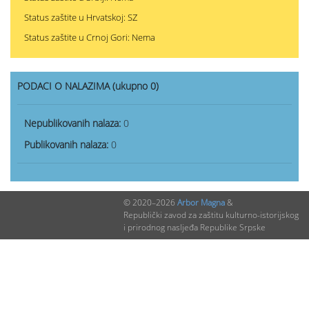
Status zaštite u Hrvatskoj: SZ
Status zaštite u Crnoj Gori: Nema
PODACI O NALAZIMA (ukupno 0)
Nepublikovanih nalaza:
0
Publikovanih nalaza:
0
© 2020–2026
Arbor Magna
&
Republički zavod za zaštitu kulturno-istorijskog
i prirodnog nasljeđa Republike Srpske